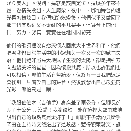
がり美人」。沒錯，這就是該團定位，這麼多年來不
變，愛情失敗組、人生廢柴、很中二，哪怕舞台的燈
光再怎樣炫目，我們知道熄燈後，他們似乎又做回了
那三個有點紅又不太紅的平凡樂手，但舞台上的他
們，努力、認真，實實在在地閃閃發亮。
他們的歌詞裡沒有悲天憫人國家大事世界和平，他們
唱著我們日常生活中的小遐想與一次又一次的感情失
落，他們絕非照亮大地賦予生機的太陽，卻是指引方
向點綴美好的星星。因為懷抱共感，所以也許我們也
可以相信，哪怕生活有些黯淡，但終有一日我們還是
會找到一片屬於自己的舞台，然後散發出自己最強的
光彩，哪怕只是一瞬。
「我跟佐佐木（吉他手）身高差了兩公分，但腳長卻
差了十公分….沒錯！我腳很短！能在這裡大聲勇敢地
說出自己的缺點真是太好了！」靦腆不多話的貝斯手
岡田在主持時突然迸出了這段話，惹得觀眾發笑，誰