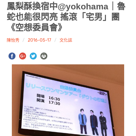
共專題
鳳梨酥換宿中@yokohama｜魯
蛇也能很閃亮 搖滾「宅男」團
共評論
《空想委員會》
共想/共享
陳怡秀
2016-05-17
文化誌
共青年
文化誌
勞動誌
共誌寫手
各期目錄
索取共誌