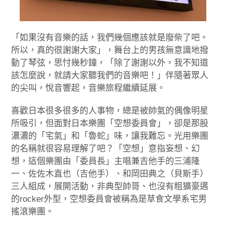
「如果沒有音樂的話，我們幾個應該就是廢柴了吧。
所以，真的很謝謝大家」，舞台上的男孩無意識地撥
動了琴弦，思忖幾秒鐘，「除了謝謝以外，我不知道
該怎麼說，就請大家聽我們的音樂吧！」伴隨著眾人
的尖叫，悅音響起，音樂旅程繼續延展。
喜歡日本很多很多的人事物，總是被帥氣的偶像明星
所吸引，但面對日本樂團「空想委員會」，卻是那股
濃濃的「宅氣」和「魯蛇」味，讓我難忘。光用樂團
的名稱就很容易理解了吧？「空想」意指妄想、幻
想，這個樂團由「委員長」主唱兼吉他手的三浦隆
一、佐佐木直也（吉他手）、和岡田典之（貝斯手）
三人組成，展開活動，非典型帥哥、也沒有粗獷豪邁
的rocker外型，空想委員會被稱為是草食文學系宅男
搖滾樂團。