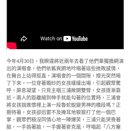
今年4月30日，我睽違將近兩年去看了他們單獨擔綱演
出的演唱會，他們依舊爽朗地吟唱著這些挫敗感情，
在舞台上站得挺直。演唱會的一個間隙，燈光突然暗
了下來，一位穿著婚紗的女孩緩緩出場，引起觀眾驚
呼，屏息凝望，只見主唱三浦敞開雙臂，女孩逐漸靠
近，兩人的距離縮到伸手就能勾著的位置時，三浦會
將女孩揣進懷裡上演一段魯蛇蛻變男神的橋段嗎？正
期待著，女孩卻迅雷不及掩耳地狠狠打了他一個巴
掌，觀眾們極沒同情心地一陣爆笑，三浦只能哭喪著
臉，一手摀著臉，一手握著麥克風，哼唱起「八方塞