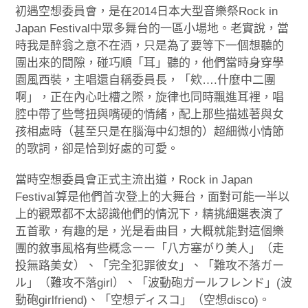
初遇空想委員會，是在2014日本大型音樂祭Rock in
Japan Festival中眾多舞台的一區小場地。老實說，當
時我是醉翁之意不在酒，只是為了要等下一個想聽的
團出來的間隙，碰巧順「耳」聽的，他們當時身穿學
園風西裝，主唱還自稱委員長，「欸….什麼中二團
啊」，正在內心吐槽之際，旋律也同時飄進耳裡，唱
腔中帶了些彆扭與嘴硬的情緒，配上那些描述著與女
孩相處時（甚至只是在腦海中幻想的）超細微小情節
的歌詞，卻是恰到好處的可愛。
當時空想委員會正式主流出道，Rock in Japan
Festival算是他們首次登上的大舞台，面對可能一半以
上的觀眾都不太認識他們的情況下，精挑細選表演了
五首歌，有趣的是，光是看曲目，大概就能對這個樂
團的敘事風格有些概念ーー「八方塞がり美人」（走
投無路美女）、「完全犯罪彼女」、「難攻不落ガー
ル」（難攻不落girl）、「波動砲ガールフレンド」(波
動砲girlfriend)、「空想ディスコ」（空想disco)。