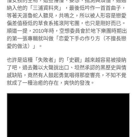
懂女孩的生物，這些懵懂、妄想、揣測與煩惱，通通
納入他的「三浦資料夾」，最後低吟作一首首曲子，
等著天涯魯蛇人聽見，共鳴之，所以被人形容是戀愛
偏差值極低的草食系搖滾阿宅團，也只是剛好而已。
順道一提，2010年時，空想委員會於地下樂團時期出
的第一張專輯就叫做「恋愛下手の作り方（不擅長戀
愛的做法）」。
也許是這種「失敗者」的「史觀」越來越容易被接納
了吧，過去難以大聲說出口、坦然承認的黑歷史與情
感缺陷，竟然有人鼓起勇氣唱得那麼響亮，不知不覺
就成了一種治癒的存在，爽快的發洩。