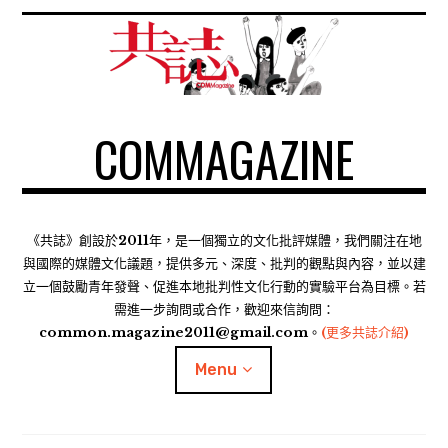
S
k
i
p
t
COMMAGAZINE
o
c
o
n
t
《共誌》創設於2011年，是一個獨立的文化批評媒體，我們關注在地
e
與國際的媒體文化議題，提供多元、深度、批判的觀點與內容，並以建
n
立一個鼓勵青年發聲、促進本地批判性文化行動的實驗平台為目標。若
需進一步詢問或合作，歡迎來信詢問：
t
common.magazine2011@gmail.com。
(更多共誌介紹)
Menu