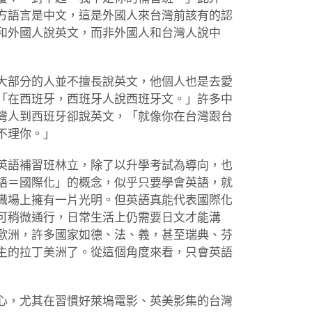
方語言是中文，這是外國人來台灣前該有的認
和外國人說英文，而非外國人和台灣人說中
大部分的人並不擅長說英文，他個人也是去愛
「在西班牙，西班牙人說西班牙文。」許多中
灣人到西班牙卻說英文，「就像你在台灣跟台
不理你。」
英語補習班林立，除了以升學考試為導向，也
語＝國際化」的概念，似乎只要學會英語，就
職場上擁有一片光明。但英語真能代表國際化
可稍微通行，日常生活上仍需要日文才能溝
歐洲，許多國家如德、法、義，甚至瑞典、芬
主的拉丁美洲了。從這個角度來看，只會英語
心，尤其在習慣好萊塢電影、英美影集的台灣