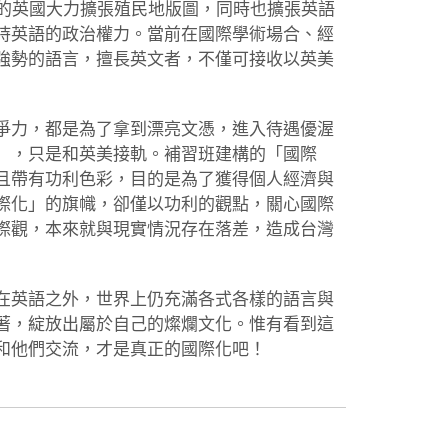
代的英國大力擴張殖民地版圖，同時也擴張英語
持英語的政治權力。當前在國際學術場合、經
強勢的語言，擅長英文者，不僅可接收以英美
爭力，都是為了拿到漂亮文憑，進入待遇優渥
」，只是和英美接軌。補習班建構的「國際
且帶有功利色彩，目的是為了獲得個人經濟與
際化」的旗幟，卻僅以功利的觀點，關心國際
際觀，本來就與現實情況存在落差，造成台灣
在英語之外，世界上仍充滿各式各樣的語言與
著，綻放出屬於自己的燦爛文化。惟有看到這
和他們交流，才是真正的國際化吧！