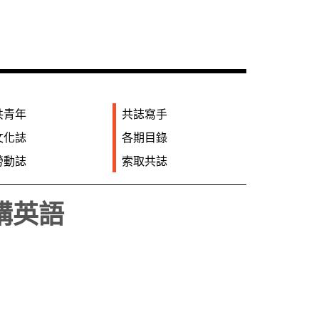
共青年
共誌寫手
文化誌
各期目錄
勞動誌
索取共誌
講英語