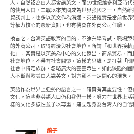
人，自然認為白人都會講英文。而19世紀維多利亞時
的使用人口，二戰以來美國成為世界強國之一，自然維
貿談判上，也多以英文作為溝通。英語確實是當前世界
等權力核心的最新資訊，也有機會在外商公司任職。
換言之，台灣英語教育的目的，不論升學考試、職場競
的外商公司，取得經濟與社會地位。所謂「和世界接軌
化」，其實是以英美為中心的文化輸出、商業貿易，而
社會地位，不帶有社會關懷，這樣的思維，是打著「國
社會中特定族群，忽略廣大的芸芸眾生。如此狹隘的國
人不斷與歐美白人講英文，對方卻不一定開心的現象。
英語作為世界上強勢的語言之一，確實有其重要性。但
文化。這些非英語人口仍和我們一樣，努力在世界上活
樣的文化多樣性並予以尊重，建立起身為台灣人的自信
鴿子