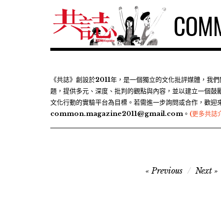
S
COMM
k
i
p
t
o
c
《共誌》創設於2011年，是一個獨立的文化批評媒體，我
題，提供多元、深度、批判的觀點與內容，並以建立一個鼓
o
文化行動的實驗平台為目標。若需進一步詢問或合作，歡迎
n
common.magazine2011@gmail.com。
(更多共誌
t
e
n
t
文
Previous
Next
章
導
覽