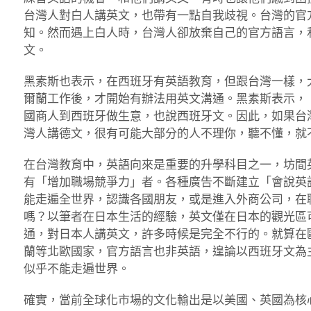
台灣人對白人講英文，也帶有一點自我歧視。台灣的官
知。然而遇上白人時，台灣人卻放棄自己的官方語言，
文。
黑素斯也表示，在西班牙有英語教育，但跟台灣一樣，
爾蘭工作後，才開始有辦法用英文溝通。黑素斯表示，
國商人到西班牙做生意，也說西班牙文。因此，如果台
灣人講德文，很有可能大部分的人不理你，聽不懂，就
在台灣教育中，英語向來是重要的升學科目之一，坊間
有「增加職場競爭力」者。各種廣告不斷建立「會說英
能走遍全世界，認識各國朋友，或是進入外商公司，在
嗎？以筆者在日本生活的經驗，英文僅在日本的觀光區
通，對日本人講英文，許多時候是完全不行的。就算在
蘭等北歐國家，官方語言也非英語，遑論以西班牙文為
似乎不能走遍世界。
確實，當前全球化市場的文化輸出是以美國、英國為核