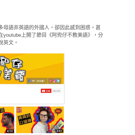
多母語非英語的外國人，卻因此感到困惑，甚
此在youtube上開了節目《阿兜仔不教美語》，分
說英文。