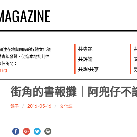
AGAZINE
共專題
們關注在地與國際的媒體文化議
勵青年發聲、促進本地批判性
共評論
來信詢問：
共想/共享
介紹)
街角的書報攤｜阿兜仔不
鴿子
2016-05-16
文化誌