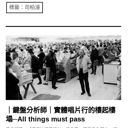
共專題
標籤：司柏濬
共評論
共想/共享
共青年
文化誌
勞動誌
共誌寫手
各期目錄
｜鍵盤分析師｜實體唱片行的樓起樓
索取共誌
塌─All things must pass