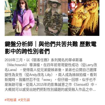
鍵盤分析師｜與他們共苦共難 歷數電
影中的跨性別者們
2016年三月，以《駭客任務》系列聞名的華卓斯基
（Wachowski）導演檔，在四年前哥哥變性成功（從Larry改
名Lana），使得兩人從兄弟變姊弟後，弟弟也公開自己選擇
變性為女性（從Andy改名 Lilly），兩人成為姊妹拍檔。看到
新聞時，我雖然忍不住「wow」，但仔細一回想，似乎也不
是無跡可循。從兩人2015年的影集誠意之作《Sense8》中，
大概就可以感受出她們把對性別議題的感受融入作品之中…
司柏濬
,
文化誌