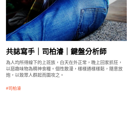
共誌寫手｜司柏濬｜鍵盤分析師
為人均所得線下的上班族，白天在外正常，晚上回家抓狂，
以惡趣味物為精神食糧。個性散漫，樣樣通樣樣鬆，隨意放
炮，以致眾人群起而圍攻之。
司柏濬