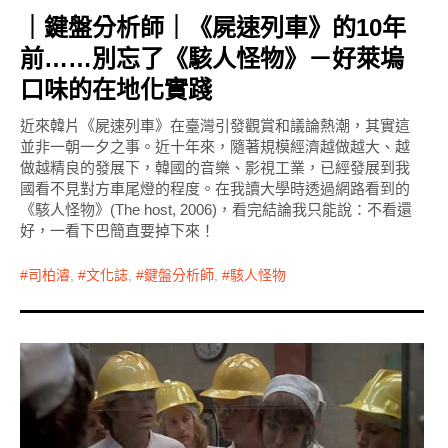
｜鍵盤分析師｜《屍速列車》的10年
前……別忘了《駭人怪物》－好萊塢
口味的在地化實踐
近來韓片《屍速列車》在臺灣引發觀賞和議論熱潮，其實這
並非一朝一夕之事。近十年來，隨著規模經濟越做越大、越
做越精良的發展下，韓國的音樂、影視工業，已經發展到我
國看不見對方車尾燈的程度。在我讀大學時透過網路看到的
《駭人怪物》(The host, 2006)，看完結論我只能說：不看還
好，一看下巴簡直要掉下來！
司柏濬
,
文化誌
,
鍵盤分析師
,
駭人怪物