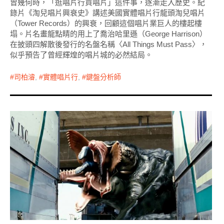
曾幾何時，「逛唱片行買唱片」這件事，逐漸走入歷史。紀
錄片《淘兒唱片興衰史》講述美國實體唱片行龍頭淘兒唱片
（Tower Records）的興衰，回顧這個唱片業巨人的樓起樓
塌。片名畫龍點睛的用上了喬治哈里遜（George Harrison）
在披頭四解散後發行的名盤名稱〈All Things Must Pass〉，
似乎預告了曾經輝煌的唱片城的必然結局。
司柏濬
,
實體唱片行
,
鍵盤分析師