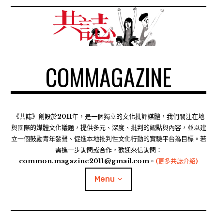
S
k
i
p
t
COMMAGAZINE
o
c
o
n
t
《共誌》創設於2011年，是一個獨立的文化批評媒體，我們關注在地
e
與國際的媒體文化議題，提供多元、深度、批判的觀點與內容，並以建
n
立一個鼓勵青年發聲、促進本地批判性文化行動的實驗平台為目標。若
需進一步詢問或合作，歡迎來信詢問：
t
common.magazine2011@gmail.com。
(更多共誌介紹)
Menu