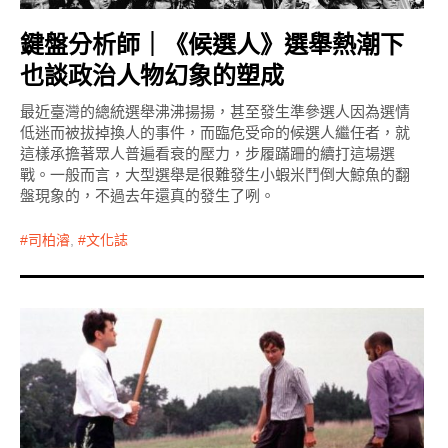
鍵盤分析師｜《候選人》選舉熱潮下
也談政治人物幻象的塑成
最近臺灣的總統選舉沸沸揚揚，甚至發生準參選人因為選情
低迷而被拔掉換人的事件，而臨危受命的候選人繼任者，就
這樣承擔著眾人普遍看衰的壓力，步履蹣跚的續打這場選
戰。一般而言，大型選舉是很難發生小蝦米鬥倒大鯨魚的翻
盤現象的，不過去年還真的發生了咧。
司柏濬
,
文化誌