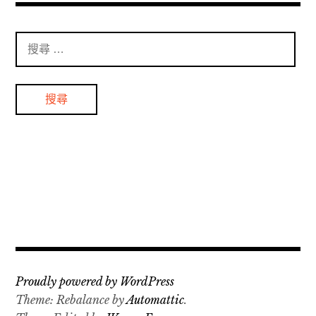
搜
尋
：
Proudly powered by WordPress
Theme: Rebalance by
Automattic
.