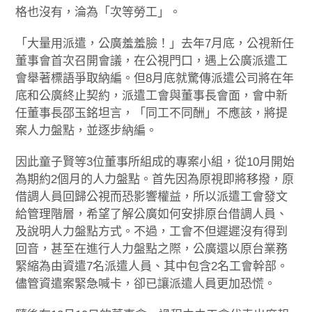
格也沒有，淪為「次等勞工」。
「大量用派遣，公廣羞羞臉！」去年7月底，公視新任
董事會首次召開會議，在公視門口，遇上公廣派遣工
會舉著標語爭取納編。但8月底就驚傳派遣公司將在年
底和公廣終止契約，派遣工會與董事長會面，會中新
任董事長邵玉銘坦言，「同工不同酬」不應該，將提
案人力盤點，並逐步納編。
因此童子賢等3位董事所組成的專案小組，從10月開始
為期約2個月的人力盤點。首先因為原視即將移撥，原
借調人員回歸公視而恐影響權益，所以派遣工會發文
給管理階層，希望了解公廣如何安排原台借調人員、
及說明人力盤點方式。不過，工會不但遲遲沒有得到
回音，甚至在進行人力盤點之際，公廣還以原台業務
緊縮為由資遣7名派遣人員、其中包含2名工會幹部。
儘管資遣案緊急喊卡，卻已讓派遣人員更加恐慌。