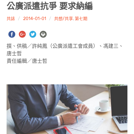
共專題
公廣派遣抗爭 要求納編
共評論
共誌
2014-01-01
共想/共享
,
第七期
共想/共享
撰、供稿／許純鳳（公廣派遣工會成員）、馮建三、
共青年
唐士哲
責任編輯／唐士哲
文化誌
勞動誌
共誌寫手
各期目錄
索取共誌