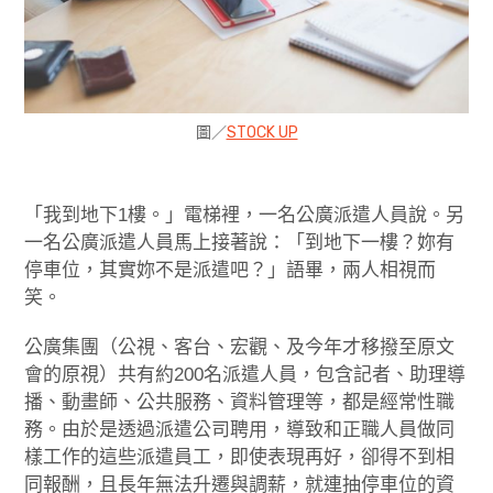
圖／
STOCK UP
「我到地下1樓。」電梯裡，一名公廣派遣人員說。另
一名公廣派遣人員馬上接著說：「到地下一樓？妳有
停車位，其實妳不是派遣吧？」語畢，兩人相視而
笑。
公廣集團（公視、客台、宏觀、及今年才移撥至原文
會的原視）共有約200名派遣人員，包含記者、助理導
播、動畫師、公共服務、資料管理等，都是經常性職
務。由於是透過派遣公司聘用，導致和正職人員做同
樣工作的這些派遣員工，即使表現再好，卻得不到相
同報酬，且長年無法升遷與調薪，就連抽停車位的資