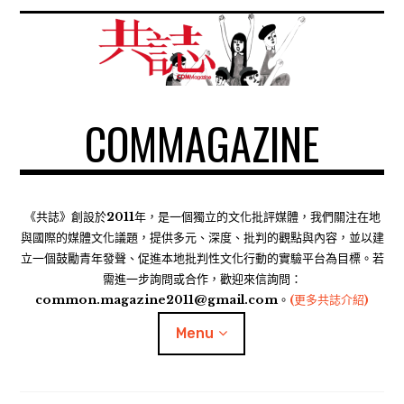
S
k
i
p
t
COMMAGAZINE
o
c
o
n
t
《共誌》創設於2011年，是一個獨立的文化批評媒體，我們關注在地
e
與國際的媒體文化議題，提供多元、深度、批判的觀點與內容，並以建
n
立一個鼓勵青年發聲、促進本地批判性文化行動的實驗平台為目標。若
需進一步詢問或合作，歡迎來信詢問：
t
common.magazine2011@gmail.com。
(更多共誌介紹)
Menu