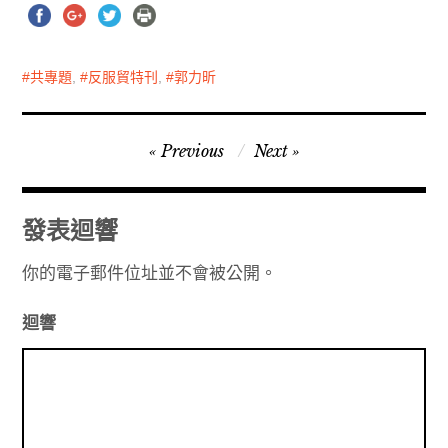
共專題
,
反服貿特刊
,
郭力昕
文
Previous
Next
章
導
發表迴響
覽
你的電子郵件位址並不會被公開。
迴響