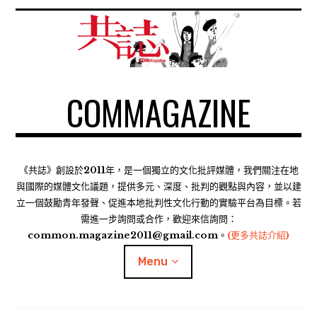
S
k
i
p
t
COMMAGAZINE
o
c
o
n
t
《共誌》創設於2011年，是一個獨立的文化批評媒體，我們關注在地
e
與國際的媒體文化議題，提供多元、深度、批判的觀點與內容，並以建
n
立一個鼓勵青年發聲、促進本地批判性文化行動的實驗平台為目標。若
需進一步詢問或合作，歡迎來信詢問：
t
common.magazine2011@gmail.com。
(更多共誌介紹)
Menu