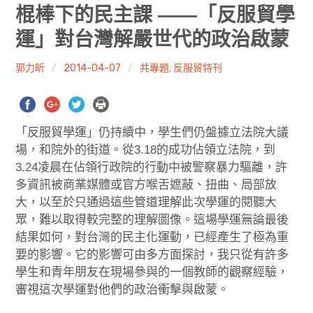
共專題
棍棒下的民主課 ――「反服貿學
運」對台灣解嚴世代的政治啟蒙
共評論
郭力昕
2014-04-07
共專題
,
反服貿特刊
共想/共享
共青年
「反服貿學運」仍持續中，學生們仍盤據立法院大議
文化誌
場，和院外的街道。從3.18的成功佔領立法院，到
3.24凌晨在佔領行政院的行動中被警察暴力驅離，許
勞動誌
多資訊被商業媒體或官方喉舌遮蔽、扭曲、局部放
大，以至於只通過這些管道理解此次學運的閱聽大
共誌寫手
眾，難以取得較完整的理解圖像。這場學運無論最後
結果如何，對台灣的民主化運動，已經產生了極為重
各期目錄
要的影響。它的影響可由多方面探討，我只從有許多
學生和青年朋友在現場參與的一個教師的觀察經驗，
索取共誌
審視這次學運對他們的政治衝擊與啟蒙。