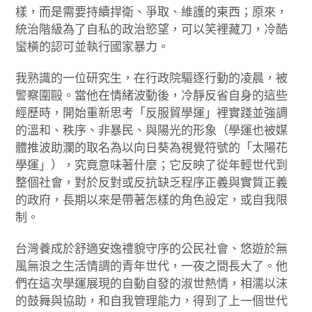
樣，而是需要持續捍衛、爭取、維護的東西；原來，
統治階級為了自私的政治慾望，可以笑裡藏刀，冷酷
蠻橫的認可並執行國家暴力。
我熟識的一位研究生，在行政院驅逐行動的凌晨，被
警察圍毆。當他在情緒波動後，冷靜反省自身的這些
經歷時，開始重新思考「反服貿學運」裡實踐並強調
的溫和、秩序、非暴民、與陽光的形象（學運也被媒
體推波助瀾的取名為以向日葵為視覺符號的「太陽花
學運」），究竟意味著什麼；它反映了從年輕世代到
整個社會，對於反對或反抗缺乏程序正義與實質正義
的政府，長期以來是帶著怎樣的角色設定，或自我限
制。
台灣養成於舒適安逸禮貌守序的公民社會、悠遊於無
風無浪之生活情調的青年世代，一夜之間長大了。他
們在這次學運展現的自動自發的淑世熱情，相濡以沫
的鼓舞與協助，和自我管理能力，得到了上一個世代