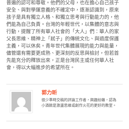
普遍的認可和尊敬。他們的父母，也在擔心自己孩子
安全、與對學運意義的不確定中，逐漸認識到，原來
孩子是具有獨立人格、和獨立思考與行動能力的，他
們能為自己負責。台灣的年輕世代，以集體的意志與
行動，提醒了所有華人社會的「大人」們：華人的家
父長思維、精神上「弒子」的傳統文化、與過度保護
主義，可以休矣。青年世代集體展現的能力與能量，
儘管還有需要更成熟、更深刻的反思與檢討，但若首
先能充分的釋放出來，正是台灣民主或任何華人社
會，得以大幅進步的希望所在。
郭力昕
很少準時交稿的評論工作者，興趣紛雜，認為
小酒館是激盪思維或創作火花的更好的教室。