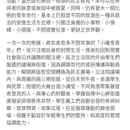
活動。當然這也無妨，街頭的民主教育，本可以在參
與者的無意或無知中被啟蒙。同時，仍有更大一個比
例的青年世代，基本上仍程度不同的耽溺在一種非政
治的安逸生活方式裡，只關注身邊的小事物、小情
緒、小煩惱，不問現實社會，更缺乏世界觀。
一次一次的學運，將愈來愈多不問世事的「小確幸青
年」們，從只注視自身的封閉生活，逐漸拉回對現實
社會與公共議題的關注裡。這次立法院內外由學生們
盤據的議場與街道，因為網路世代的資訊傳播與動員
能力，瞬間將這些空間轉換為民主廣場。立法院議場
內，與周邊的兩三條街道，從白天到午夜，坐滿學生
與民眾；搭建的大舞台或小講堂，不同角落聚集著發
表意見的人，與專心的聆聽者。學運指揮中心將街道
廣場安排得秩序井然，學生義工們自動自發的參與糾
察、發放物資、收集垃圾。在反服貿運動的靜坐現
場，很難不動容於年輕學生們的堅持，和高度的管理
協調能力。