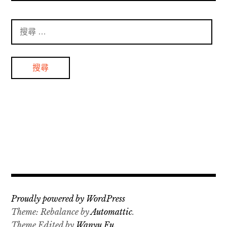
搜
尋
：
Proudly powered by WordPress
Theme: Rebalance by
Automattic
.
Theme Edited by
Wanyu Fu
.