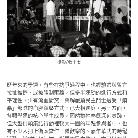
攝影/張十七
歷年來的學運，有些在抗爭過程中，也經驗過與警方
拉扯推擠、或被強制驅離，但多半運動的進行方式和
平理性，少有流血衝突，與解嚴前民主鬥士遭受「鎮
暴」部隊的血腥鎮壓方式，已大相逕庭。另一方面，
各類學運的核心學生成員，固然犧牲奉獻深刻實踐，
但大型街頭集結行動裡較大一圈的年輕參與者中，也
有不少人把上街頭當作一種歡樂的、嘉年華式的時髦