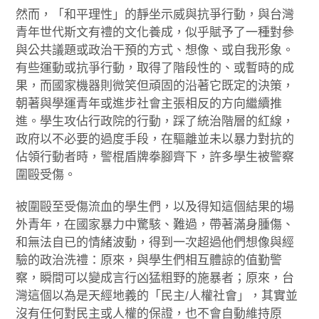
然而，「和平理性」的靜坐示威與抗爭行動，與台灣
青年世代斯文有禮的文化養成，似乎賦予了一種對參
與公共議題或政治干預的方式、想像、或自我形象。
有些運動或抗爭行動，取得了階段性的、或暫時的成
果，而國家機器則微笑但頑固的沿著它既定的決策，
朝著與學運青年或進步社會主張相反的方向繼續推
進。學生攻佔行政院的行動，踩了統治階層的紅線，
政府以不必要的過度手段，在驅離並未以暴力對抗的
佔領行動者時，警棍盾牌拳腳齊下，許多學生被警察
圍毆受傷。
被圍毆至受傷流血的學生們，以及得知這個結果的場
外青年，在國家暴力中驚駭、難過，帶著滿身腫傷、
和無法自已的情緒波動，得到一次超過他們想像與經
驗的政治洗禮：原來，與學生們相互體諒的值勤警
察，瞬間可以變成言行凶猛粗野的施暴者；原來，台
灣這個以為是天經地義的「民主/人權社會」，其實並
沒有任何對民主或人權的保證，也不會自動維持原