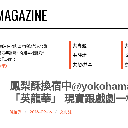
AGAZINE
共專題
們關注在地與國際的媒體文化議
勵青年發聲、促進本地批判性
共評論
來信詢問：
共想/共享
介紹)
鳳梨酥換宿中@yokoham
「英龍華」 現實跟戲劇一
陳怡秀
2016-09-16
文化誌