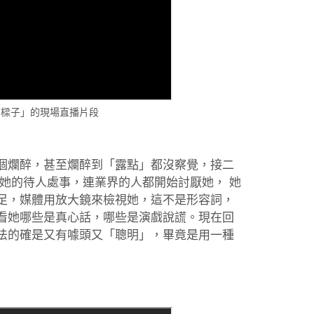
下樑子」的現場直播片段
個爛醉，甚至爛醉到「露點」都沒察覺，接二
她的待人處事，連業界的人都開始討厭她， 她
足，媒體用放大鏡來檢視她，這不是形容詞，
看她哪些是真心話，哪些是演戲說謊。現在回
法的確是又有噱頭又「聰明」，畢竟是用一種