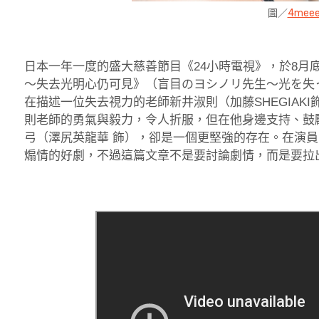
圖／
4meee
日本一年一度的盛大慈善節目《24小時電視》，於8月底
～失去光明心仍可見》（盲目のヨシノリ先生～光を失
在描述一位失去視力的老師新井淑則（加藤SHEGIAK
則老師的勇氣與毅力，令人折服，但在他身邊支持、鼓
弓（澤尻英龍華 飾），卻是一個更堅強的存在。在演
煽情的好劇，不過這篇文章不是要討論劇情，而是要拉