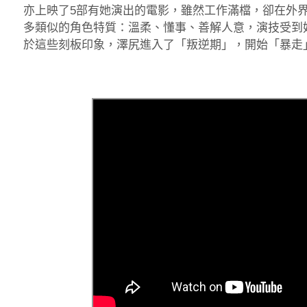
亦上映了5部有她演出的電影，雖然工作滿檔，卻在外
多類似的角色特質：溫柔、懂事、善解人意，演技受到
於這些刻板印象，澤尻進入了「叛逆期」，開始「暴走