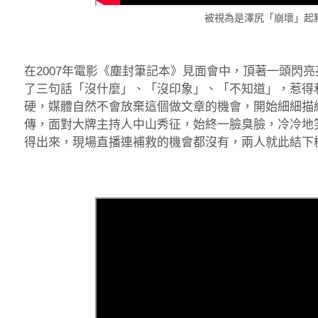
被視為是澤尻「崩壞」起
在2007年電影《塵封筆記本》見面會中，頂著一頭閃
了三句話「沒什麼」、「沒印象」、「不知道」，惹得
硬，媒體自然不會放棄這個做文章的機會，開始細細描
傳，面對大牌主持人中山秀征，始終一臉臭臉，冷冷地
得出來，現場直播連補救的機會都沒有，兩人就此結下