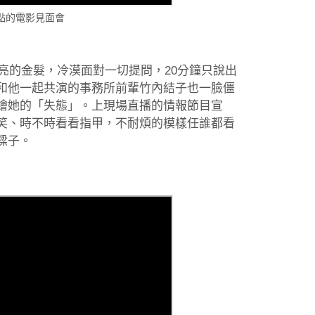
點的電影見面會
亮亮的金髮，冷漠面對一切提問，20分鐘只說出
和他一起共演的事務所前輩竹內結子也一臉僵
繪她的「失態」。上現場直播的情報節目宣
笑、時不時看看指甲，不耐煩的模樣任誰都看
樑子。