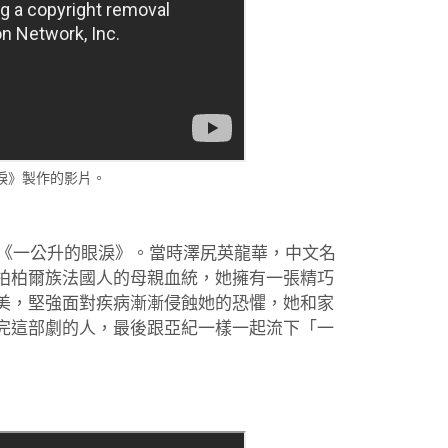
淚》製作的影片。
劇《一公升的眼淚》。當時澤尻英龍華，中文名
柏柏爾族法國人的母親血統，她擁有一張精巧
美，堅強面對疾病漸漸侵蝕她的恐懼，她和家
完這部劇的人，最後跟亞紀一樣一起流下「一