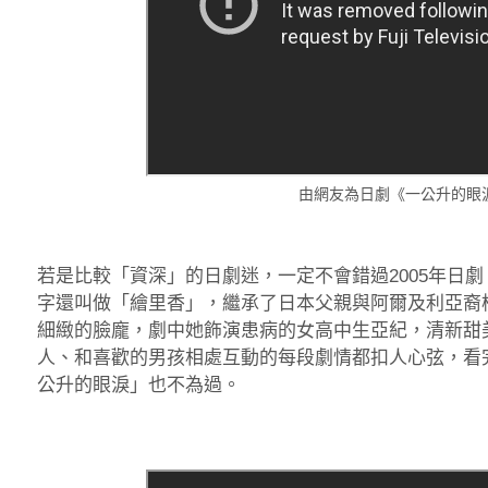
由網友為日劇《一公升的眼
若是比較「資深」的日劇迷，一定不會錯過2005年日
字還叫做「繪里香」，繼承了日本父親與阿爾及利亞裔
細緻的臉龐，劇中她飾演患病的女高中生亞紀，清新甜
人、和喜歡的男孩相處互動的每段劇情都扣人心弦，看
公升的眼淚」也不為過。