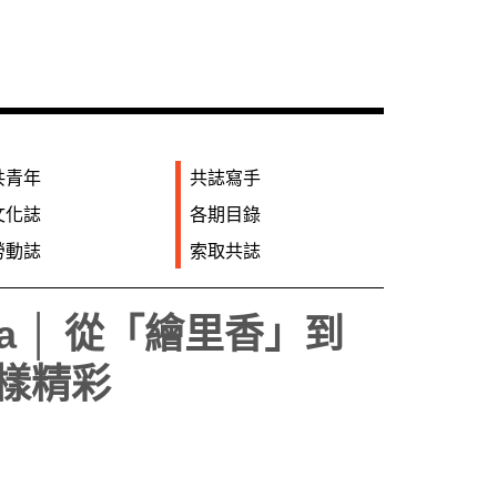
共青年
共誌寫手
文化誌
各期目錄
勞動誌
索取共誌
a │ 從「繪里香」到
樣精彩