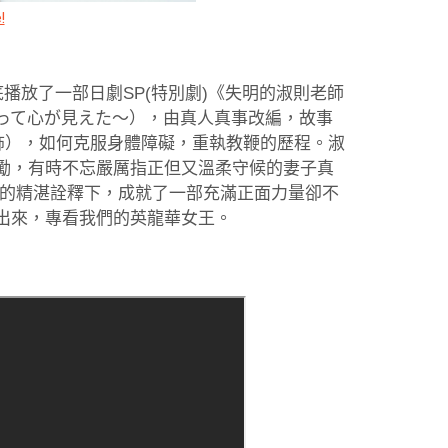
!
播放了一部日劇SP(特別劇)《失明的淑則老師
って心が見えた～），由真人真事改編，故事
I飾），如何克服身體障礙，重執教鞭的歷程。淑
勵，有時不忘嚴厲指正但又溫柔守候的妻子真
員的精湛詮釋下，成就了一部充滿正面力量卻不
出來，專看我們的英龍華女王。