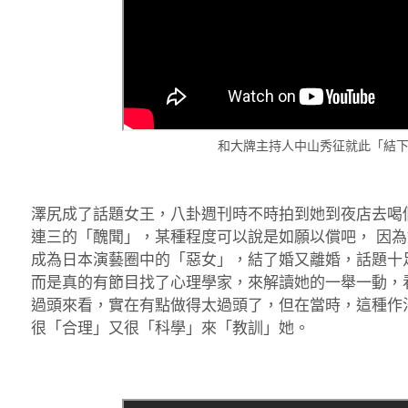
和大牌主持人中山秀征就此「結
澤尻成了話題女王，八卦週刊時不時拍到她到夜店去喝
連三的「醜聞」，某種程度可以說是如願以償吧， 因為
成為日本演藝圈中的「惡女」，結了婚又離婚，話題十
而是真的有節目找了心理學家，來解讀她的一舉一動，
過頭來看，實在有點做得太過頭了，但在當時，這種作
很「合理」又很「科學」來「教訓」她。