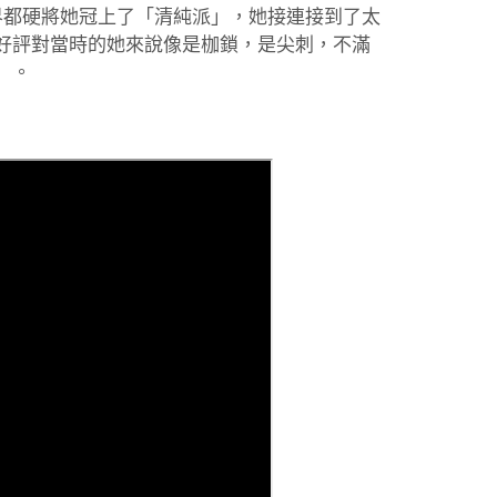
界都硬將她冠上了「清純派」，她接連接到了太
好評對當時的她來說像是枷鎖，是尖刺，不滿
」。