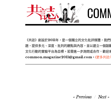
S
COMM
k
i
p
t
o
c
《共誌》創設於2011年，是一個獨立的文化批評媒體，我
題，提供多元、深度、批判的觀點與內容，並以建立一個鼓
o
文化行動的實驗平台為目標。若需進一步詢問或合作，歡迎
n
common.magazine2011@gmail.com。
(更多共誌
t
e
n
t
文
Previous
Next
章