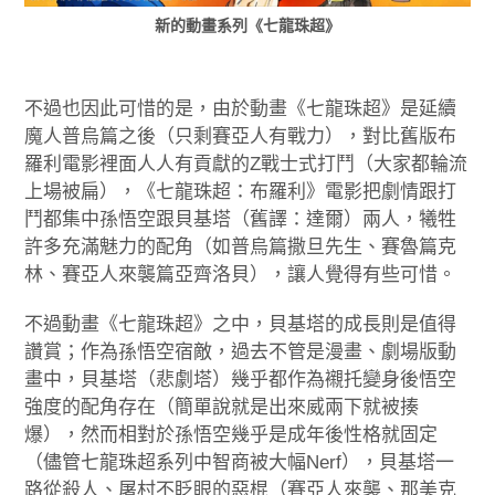
新的動畫系列《
七龍珠超
》
不過也因此可惜的是，由於動畫《七龍珠超》是延續
魔人普烏篇之後（只剩賽亞人有戰力），對比舊版布
羅利電影裡面人人有貢獻的Z戰士式打鬥（大家都輪流
上場被扁），《七龍珠超：布羅利》電影把劇情跟打
鬥都集中孫悟空跟貝基塔（舊譯：達爾）兩人，犧牲
許多充滿魅力的配角（如普烏篇撒旦先生、賽魯篇克
林、賽亞人來襲篇亞齊洛貝），讓人覺得有些可惜。
不過動畫《七龍珠超》之中，貝基塔的成長則是值得
讚賞；作為孫悟空宿敵，過去不管是漫畫、劇場版動
畫中，貝基塔（悲劇塔）幾乎都作為襯托變身後悟空
強度的配角存在（簡單說就是出來威兩下就被揍
爆），然而相對於孫悟空幾乎是成年後性格就固定
（儘管七龍珠超系列中智商被大幅Nerf），貝基塔一
路從殺人、屠村不眨眼的惡棍（賽亞人來襲、那美克