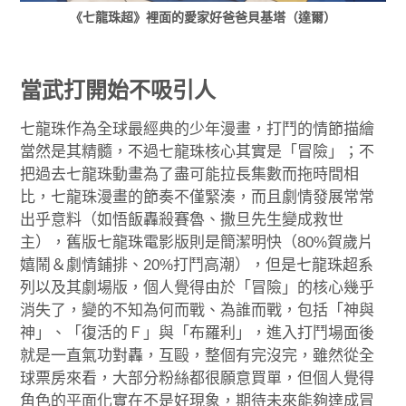
《七龍珠超》裡面的愛家好爸爸貝基塔（達爾）
當武打開始不吸引人
七龍珠作為全球最經典的少年漫畫，打鬥的情節描繪
當然是其精髓，不過七龍珠核心其實是「冒險」；不
把過去七龍珠動畫為了盡可能拉長集數而拖時間相
比，七龍珠漫畫的節奏不僅緊湊，而且劇情發展常常
出乎意料（如悟飯轟殺賽魯、撒旦先生變成救世
主），舊版七龍珠電影版則是簡潔明快（80%賀歲片
嬉鬧＆劇情鋪排、20%打鬥高潮），但是七龍珠超系
列以及其劇場版，個人覺得由於「冒險」的核心幾乎
消失了，變的不知為何而戰、為誰而戰，包括「神與
神」、「復活的Ｆ」與「布羅利」，進入打鬥場面後
就是一直氣功對轟，互毆，整個有完沒完，雖然從全
球票房來看，大部分粉絲都很願意買單，但個人覺得
角色的平面化實在不是好現象，期待未來能夠達成冒