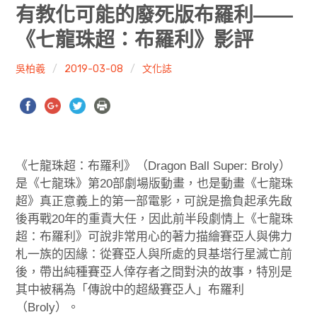
共專題
有教化可能的廢死版布羅利——
《七龍珠超：布羅利》影評
共評論
吳柏羲
2019-03-08
文化誌
共想/共享
共青年
文化誌
《七龍珠超：布羅利》（Dragon Ball Super: Broly）
勞動誌
是《七龍珠》第20部劇場版動畫，也是動畫《七龍珠
超》真正意義上的第一部電影，可說是擔負起承先啟
共誌寫手
後再戰20年的重責大任，因此前半段劇情上《七龍珠
超：布羅利》可說非常用心的著力描繪賽亞人與佛力
各期目錄
札一族的因緣：從賽亞人與所處的貝基塔行星滅亡前
後，帶出純種賽亞人倖存者之間對決的故事，特別是
索取共誌
其中被稱為「傳說中的超級賽亞人」布羅利
（Broly）。