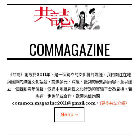
S
k
i
p
t
COMMAGAZINE
o
c
o
n
t
《共誌》創設於2011年，是一個獨立的文化批評媒體，我們關注在地
e
與國際的媒體文化議題，提供多元、深度、批判的觀點與內容，並以建
n
立一個鼓勵青年發聲、促進本地批判性文化行動的實驗平台為目標。若
需進一步詢問或合作，歡迎來信詢問：
t
common.magazine2011@gmail.com。
(更多共誌介紹)
Menu