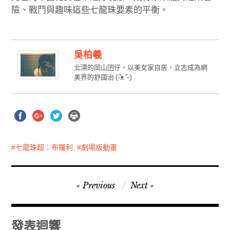
險、戰鬥與趣味這些七龍珠要素的平衡。
吳柏羲
北漂的岡山囝仔，以美女家自居，立志成為網
美界的舒國治 (-̇᷇̂ᴥ ̇᷇̂-)
七龍珠超：布羅利
,
劇場版動畫
文
Previous
Next
章
導
發表迴響