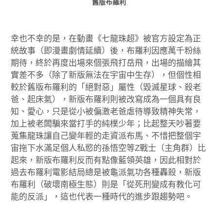
舊版布羅利
幸也不幸的是，在動畫《七龍珠超》被官方設定為正
統故事（即漫畫劇情延續）後，布羅利因應萬千粉絲
期待，終於再度出場來個張飛打岳飛，出場的描繪其
實差不多（除了新版無法在宇宙中生存），但個性相
較於舊版布羅利的「絕對惡」屬性（毀滅星球、殺老
爸、起床氣），新版布羅利則被改寫成為一個具有良
知、愛心，只是從小被偏激老爸虐待導致精神失常，
加上被老闆騙來當打手的純樸少年；比起整天吵著要
蒐集龍珠讓自己變年輕的走資派布馬、不惜把整個宇
宙拖下水滿足個人私慾的孫悟空等Z戰士（主角群）比
起來，新版布羅利反而有點像藍領英雄，因此相對於
過去布羅利電影結局總是被龜派氣功各種轟殺，新版
布羅利（破壞南極生態）則是「從死刑變成有教化可
能的反派」，這也代表一種時代的進步跟趨勢吧。