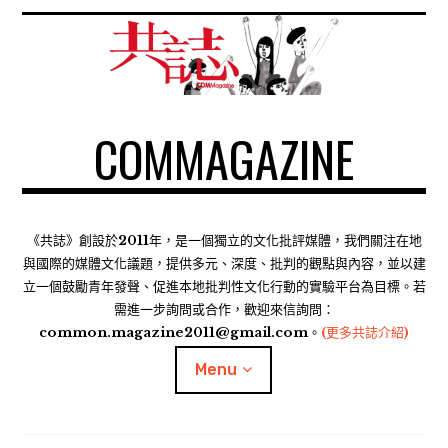
S
k
i
p
t
COMMAGAZINE
o
c
o
n
t
《共誌》創設於2011年，是一個獨立的文化批評媒體，我們關注在地
e
與國際的媒體文化議題，提供多元、深度、批判的觀點與內容，並以建
n
立一個鼓勵青年發聲、促進本地批判性文化行動的實驗平台為目標。若
需進一步詢問或合作，歡迎來信詢問：
t
common.magazine2011@gmail.com。
(更多共誌介紹)
Menu