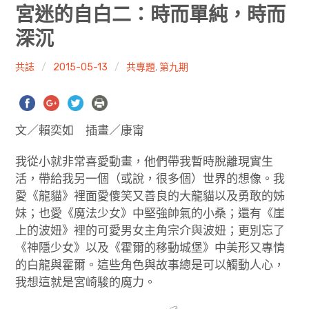
共專題
宮迷的自白二：時而單純，時而
深沉
共評論
共誌
2015-05-13
共專題
,
第九期
共想/共享
共青年
文／賴奕如 插畫／康甯
文化誌
我從小就非常喜愛動畫，他們帶我暫時脫離現實生
勞動誌
活，帶給我另一個（或說，很多個）世界的想像。我
愛《龍貓》裡面愛傻笑又善良的大龍貓以及勇敢的姊
共誌寫手
妹；也愛《魔法少女》中堅強帥氣的小桑；還有《崖
上的波妞》裡的可愛男女主角宗介與波妞；更別忘了
各期目錄
《神隱少女》以及《霍爾的移動城堡》中美形又專情
的白龍與霍爾。這些角色與故事總是可以觸動人心，
索取共誌
我想這就是宮崎駿的魔力。