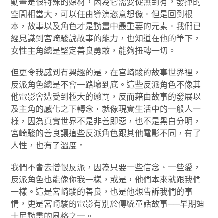
動畫是很特殊的媒材，因為它需要從無到有，發揮的
空間相當大，可以任由導演恣意想像。但是回到根
本，故事以及角色才是動畫中最重要的元素。我們已
經見識到宮崎駿說故事的能力，也知道在他的筆下，
女性主角總是堅定善良勇敢，能夠扭轉一切。
但更令我感到有興趣的是，在宮崎駿的故事世界裡，
反派角色總是不會一路壞到底。這些反派角色不像其
他電影會遭受到極大的懲罰，反而藉由故事的發展以
及主角的感化之下轉念，就像現實生活中的一般人一
樣，因為真實世界不是非善即惡，也不是黑白分明，
宮崎駿的善良讓這些反派角色跟其他電影不同，有了
人性，也有了溫度。
我們不會去憎恨反派，因為只要一些信念、一些愛，
反派角色也能像你我一樣，或是，他們本來就跟我們
一樣。這是宮崎駿的善良，也是他想告訴我們的事
情，更是宮崎駿的電影有別於傳統童話故事──早期迪
士尼動畫的風格之一。