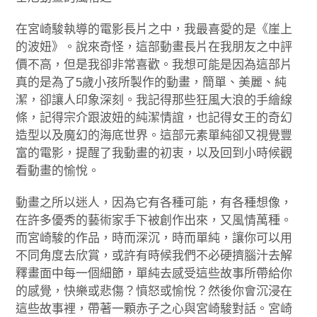
在宮崎駿執導的電影長片之中，我最喜愛的是《崖上
的波妞》。說來奇怪，這部動畫長片在我朋友之中評
價不高，但是我卻非常喜歡。我想可能是因為這部片
真的是為了5歲小孩所製作的動畫，簡單、美麗、純
潔，卻讓人印象深刻。我記得那些狂風大浪的手繪線
條，記得宗介跟波妞的純潔情誼，也記得女王的奇幻
造型以及魔幻的海底世界。這部元素單純卻又視覺豐
富的電影，提醒了我動畫的初衷，以及回到小時候觀
看動畫的愉悅。
動畫之所以迷人，因為它有各種可能，有各種想像，
在許多優秀的藝術家手下被創作出來，又風情萬種。
而宮崎駿的作品，時而深沉，時而單純，讓你可以用
不同角度去欣賞，或許有時候我們不必硬擠腦汁去解
釋畫面中每一個細節，單純去感受這些故事所帶給你
的感覺，快樂或悲傷？憤怒或愉悅？然後你會沉浸在
這些故事裡，帶著一顆赤子之心與宮崎駿對話。宮崎