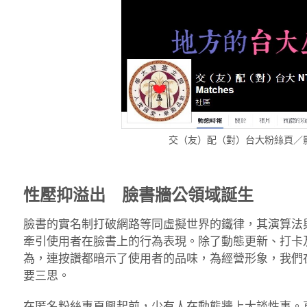
交（友）配（對）台大粉絲頁／
性壓抑溢出 臉書牆公領域誕生
臉書的實名制打破網路等同虛擬世界的鐵律，其演算法
牽引使用者在臉書上的行為表現。除了動態更新、打卡
為，連按讚都暗示了使用者的品味，為經營形象，我們
要三思。
在匿名粉絲專頁興起前，少有人在動態牆上大談性事。直