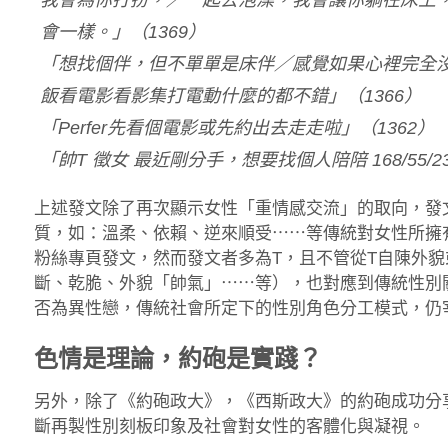
我會為你打扮，／一起去泡澡，我會讓你躺在床上，
會一樣。」
（1369）
「想找個伴，但不單單是床伴／感覺如果心裡完全
飯看電影看影集打電動什麼的都不錯」
（1366）
「Perfer先看個電影或先約出去走走啦」
（1362）
「帥T 徵女 最近剛分手，想要找個人陪陪 168/55/23
上述發文除了再次顯示女性「重情感交流」的取向，發
質，如：溫柔、依賴、逆來順受⋯⋯等傳統對女性所擁
粉絲專頁發文，然而發文者多為T，且不管從T自陳外
斷、乾脆、外貌「帥氣」⋯⋯等），也對應到傳統性別
否為異性戀，傳統社會所定下的性別角色分工模式，仍
色情是理論，約砲是實踐？
另外，除了《約砲政大》，《西斯政大》的約砲成功分
斷再製性別刻板印象及社會對女性的客體化與凝視。