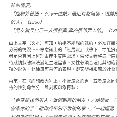
孩的情侶）
「經驗算普通，不到十位數／最近有點無聊，跟前
的人」
（1366）
「男友當兵自己一人很寂寞 真的很想要人陪」
（13
由上文字（文本）可知，約砲不能想約就約，必須在該
分開的情況⋯⋯等意識上的「無男友」狀態下，才能擁
者是否真因上述理由產生實際需求，當發文者將這些陳
待感情狀態無法滿足生理需求。女性必須合理化其約砲
孩的形象，此種無可奈何的表現，即又變相服膺於社會
再來，在《約砲政大》上，不管是女約男，或者是女同
待的性別角色分工與刻板印象再製：
「希望能找個男人，做個親暱的朋友，／給彼此一
會牽你的手，聽你說平常不敢說的事，／一起運動