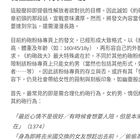
這股壓抑即提倡性解放者欲對抗的目標。因此誠如《約
章初頭的那段話，宣戰意味濃厚。然而，將發文內容當
要達到宗旨，還需漫漫長路。
目前約砲粉絲專頁上的發文，已經形成大致格式。以《
高、體重及年齡（如：160/45/18y），再形容自己
求。《約砲政大》最大特殊處在於，不同於其他約砲粉
限制該粉絲專頁上只能女約男（當然也包括其他形式，
者⋯⋯等），因此該粉絲專頁的存立與否，或許有其「
容下，仍見社會帶給女性的箝制與刻板印象，如幽靈般
首先，最常見的即是需合理化約砲行為。女約男、情侶
其約砲行為：
「最近心情不是很好／有時候會想要人陪，但是本
在」
（1374）
「身為即將去米國交換的女友想趁出去前，／偷偷