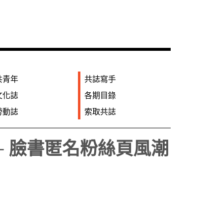
共青年
共誌寫手
文化誌
各期目錄
勞動誌
索取共誌
─ 臉書匿名粉絲頁風潮