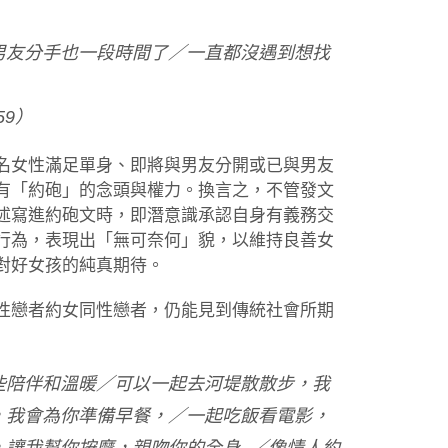
男友分手也一段時間了／一直都沒遇到想找
59）
名女性滿足單身、即將與男友分開或已與男友
有「約砲」的念頭與權力。換言之，不管發文
述寫進約砲文時，即潛意識承認自身有義務交
行為，表現出「無可奈何」貌，以維持良善女
對好女孩的純真期待。
性戀者約女同性戀者，仍能見到傳統社會所期
些陪伴和溫暖／可以一起去河堤散散步，我
，我會為你準備早餐，／一起吃飯看電影，