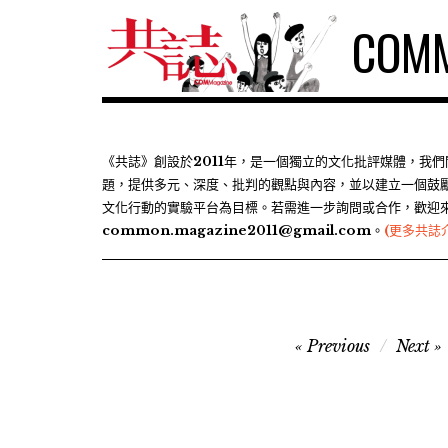
S
COMM
k
i
p
t
o
c
《共誌》創設於2011年，是一個獨立的文化批評媒體，我
題，提供多元、深度、批判的觀點與內容，並以建立一個鼓
o
文化行動的實驗平台為目標。若需進一步詢問或合作，歡迎
n
common.magazine2011@gmail.com。
(更多共誌
t
e
n
t
文
Previous
Next
章
導
覽