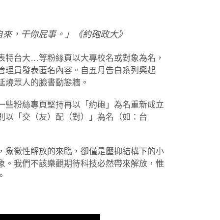
自來，干你屁事。」
《約砲政大》
表特台大…等粉絲頁以大專校名或對象為名，
管理員發表匿名內容。自五月告白系列興起
延燒眾人的臉書動態牆。
一些粉絲專頁堅持再以「約砲」為名重新成立
則以「交（友）配（對）」為名（如：台
，象徵性解放的來臨，卻僅是壓抑結構下的小
象。我們不該樂觀期待科技必然帶來解放，惟
。