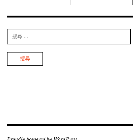
搜
尋
：
Proudly powered by WordPress