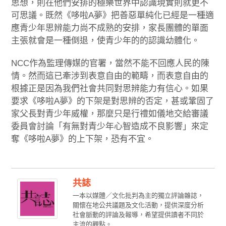
思想，則在他們安排的極樂世界中認識現實則就更不
可思議。既然《哆啦A夢》把善惡單純化已經是一種適
應青少年思辨能力尚不成熟的安排，家長團體的單面
主張就會是一種倒退，使青少年的的認識幼體化。
NCC作為監理傳媒的官署，當然不能不回應人民的陳
情。然而這已牽涉到表意自由的範疇，而表意自由的
根據正是因為我們社會共同對思辨能力有信心。如果
要求《哆啦A夢》的下架是對思辨的否定，甚或鞏固了
家父長對青少年威權，那麼只是行禮如儀地交給審議
委員會討論「有無對青少年心智造成不良影響」來定
奪《哆啦A夢》的上下架，恐有不宜。
共誌
一本以媒體／文化批判為主的獨立評論雜誌，
關懷在地公共議題及文化活動，提供深度分析
社會脈動的評論及報導，希望提供讀者不同於
主流的觀點。