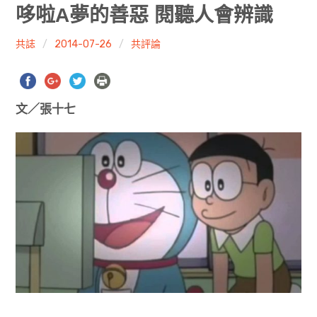
共專題
哆啦A夢的善惡 閱聽人會辨識
共評論
共誌
2014-07-26
共評論
共想/共享
文／張十七
共青年
文化誌
勞動誌
共誌寫手
各期目錄
索取共誌