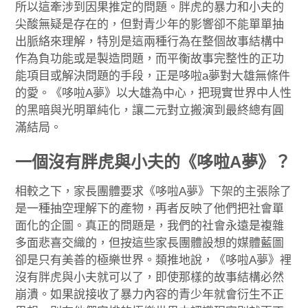
所以這牽涉到因果推定的問題。胖虎的暴力和小夫的
尖酸無疑是存在的，但對青少年的影響卻不能單單抽
出脈絡來理解，特別是這兩種行為在整個故事結構中
作為負功能或是製造問題，而平衡故事完整性的正功
能項目或解決問題的手段，正是哆啦a夢對大雄無條件
的愛。《哆啦A夢》以大雄為中心，把現實世界中人性
的黑暗與光明單純化，讓二元對立搬演到最終總有圓
滿結局。
一個沒有胖虎與小夫的《哆啦A夢》？
相較之下，家長團體要求《哆啦A夢》下架的主張除了
是一種抽空理解下的產物，再者反映了他們把社會單
面化的企圖。真正的問題是，我們的社會永遠是複雜
多面悲喜交織的，但按這些家長團體設想的媒體藍圖
卻是只有美善的極樂世界。類推地說，《哆啦A夢》裡
沒有胖虎與小夫就可以了，即使那樣的故事結構必然
崩潰。如果說接收了暴力內容的青少年就會衍生不正