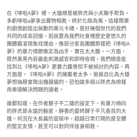
在《哆啦A夢》裡，大雄總是被胖虎與小夫聯手欺負，
多虧哆啦a夢拿出寶物相救，終於化險為夷。這樣簡單
的劇情創造出無數的單元卡通，是好幾個世代的我們
共同的成長回憶。若說要為我們社會裡歷史更悠久的
團體霸凌現象找理由，像部分家長團體那樣把《哆啦A
夢》的暴力情節推定為凶手，實在太大膽。一方面，
既然黃黑內容最能刺激感官和即時收視，我們總是能
找到比《哆啦A夢》更暴力露骨但不被檢討的內容。再
方面是，《哆啦A夢》的擁戴者太多，偷偷自比為大雄
夢想抽屜會跑出機器貓的，恐怕遠多過以胖虎為榜樣
用拳頭解決問題的讀者。
誰都知道，在作者藤子不二雄的設定下，有暴力傾向
的胖虎是永遠的輸家，靜香的愛終歸于平凡善良的大
雄。何況在大長篇的冒險中，超越日常打鬧的是全體
的堅定友情，甚至可以對同伴捨身相救。