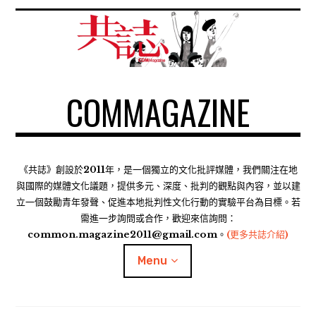
S
k
i
p
t
COMMAGAZINE
o
c
o
n
t
《共誌》創設於2011年，是一個獨立的文化批評媒體，我們關注在地
e
與國際的媒體文化議題，提供多元、深度、批判的觀點與內容，並以建
n
立一個鼓勵青年發聲、促進本地批判性文化行動的實驗平台為目標。若
需進一步詢問或合作，歡迎來信詢問：
t
common.magazine2011@gmail.com。
(更多共誌介紹)
Menu