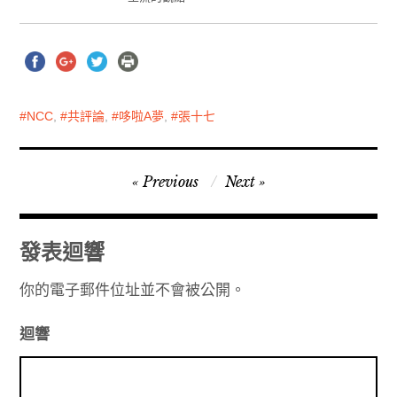
NCC
,
共評論
,
哆啦A夢
,
張十七
文
Previous
Next
章
導
發表迴響
覽
你的電子郵件位址並不會被公開。
迴響