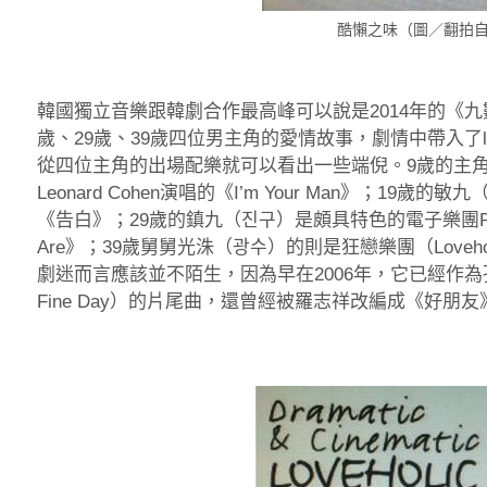
酷懶之味（圖／翻拍自Y
韓國獨立音樂跟韓劇合作最高峰可以說是2014年的《九數少年》
歲、29歲、39歲四位男主角的愛情故事，劇情中帶入了li
從四位主角的出場配樂就可以看出一些端倪。9歲的主
Leonard Cohen演唱的《I’m Your Man》；19歲的
《告白》；29歲的鎮九（진구）是頗具特色的電子樂團Peterpa
Are》；39歲舅舅光洙（광수）的則是狂戀樂團（Loveholic
劇迷而言應該並不陌生，因為早在2006年，它已經作為
Fine Day）的片尾曲，還曾經被羅志祥改編成《好朋友