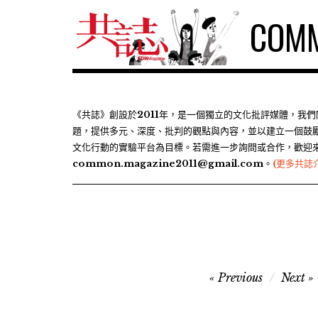
S
COMM
k
i
p
t
o
c
《共誌》創設於2011年，是一個獨立的文化批評媒體，我
題，提供多元、深度、批判的觀點與內容，並以建立一個鼓
o
文化行動的實驗平台為目標。若需進一步詢問或合作，歡迎
n
common.magazine2011@gmail.com。
(更多共誌
t
e
n
t
文
Previous
Next
章