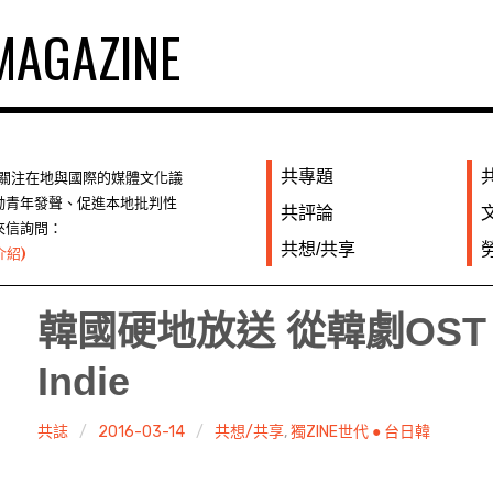
AGAZINE
共專題
們關注在地與國際的媒體文化議
勵青年發聲、促進本地批判性
共評論
來信詢問：
共想/共享
介紹)
韓國硬地放送 從韓劇OST
Indie
共誌
2016-03-14
共想/共享
,
獨ZINE世代 ● 台日韓