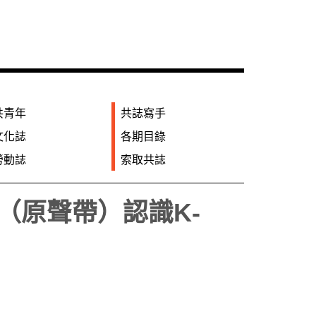
共青年
共誌寫手
文化誌
各期目錄
勞動誌
索取共誌
（原聲帶）認識K-