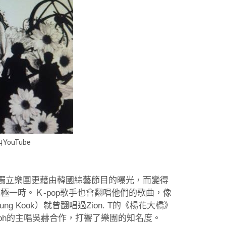
自YouTube
獨立樂團更藉由韓國綜藝節目的曝光，而變得
T紅極一時。Ｋ-pop歌手也會翻唱他們的歌曲，像
Jung Kook）就曾翻唱過Zion. T的《楊花大橋》
koh的主唱吳赫合作，打響了樂團的知名度。