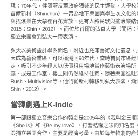
現；70年代，伴隨著反軍政府獨裁的民主運動，大學
首爾新村（Shinchon）一帶為地下樂團與學生次文化
與搖滾樂在大學裡百花齊放，更有人將民歌與搖滾樂結
2015；Shin，2012）。而位於首爾的弘益大學（
獨立樂團會到弘大一帶表演。
弘大以美術設計學系聞名，附近也充滿藝術文化氣息，
大成為藝術重區，可以追溯回90年代，當時首爾市區
走，吸引不少年輕人以低價租用場地當作藝術表演場所
廳、或是工作室，樓上則仍然維持住家。隨著樂團進駐
Rush、Multivision等，他們從新村轉移到弘大表
Shin，2012）。
當韓劇遇上K-Indie
第一部跟獨立音樂合作的韓劇是2005年的《我叫金三順》，
《She is》和《Be my love》，打響酷懶之味
跟獨立樂團合作，主要是經濟考量。由於每年韓劇的產