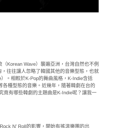
（Korean Wave）襲遍亞洲，台灣自然也不例
洶洶，往往讓人忽略了韓國其他的音樂型態，也就
die）。相較於K-Pop的舞曲風格，K-Indie含括
、Synth pop等各種型態的音樂。近幾年，隨著韓劇在台的
究竟有哪些韓劇的主題曲是K-Indie呢？讓我一
Rock N’ Roll的影響，開始有搖滾樂團的出