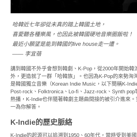
哈韓近七年卻從未真的踏上韓國土地，
喜愛聽各種樂風，也因此被韓國硬地音樂圈飯啦！
最近小願望是能到韓國的live house走一遭。
—— 李宜蓓
講到韓國不外乎會想到韓劇、K-Pop，從2000年開始韓流
外，更造就了一群「哈韓族」。也因為K-Pop的來勢
是韓國獨立音樂（Korean Indie Music，以下簡稱K-In
Post-rock、Folktronica、Lo-fi、Jazz-rock
熱播，K-Indie也伴隨著韓劇主題曲間接的被引介進來。
一為你解答。
K-Indie的歷史脈絡
K-Indie的起源可以追溯到1950、60年代，當時受到美國