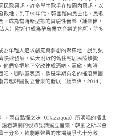
校園民歌興起，許多學生歌手在校園內竄起，以
的發散地；到了90年代，韓國踏向民主化，民歌
合，成為當時新型態的實驗性音樂（鍾樂偉，
簡稱：弘大）附近也成為孕育獨立音樂的搖籃，許多
成為年輕人追求創意與夢想的聚集地。說到弘
經濟快速發展，弘大附近的舊住宅居民陸續搬
，他們多把地下室改建成酒吧、藝廊、咖啡
酒吧、咖啡廳表演，像是早期有名的搖滾樂團
演，漸漸帶起韓國獨立音樂的發展（鍾樂偉，2014；
兩首酷懶之味（Clazziquai）所演唱的插曲
的知名度，讓看韓劇的觀眾認識獨立音樂。韓劇之所以會
量十分多，韓劇原聲帶的市場競爭也十分激