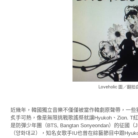
Loveholic 圖／翻拍
近幾年，韓國獨立音樂不僅僅被當作韓劇原聲帶，一些
炙手可熱，像是無限挑戰歌謠祭就讓Hyukoh、Zion. 
是防彈少年團（BTS, Bangtan Sonyeondan）的征國（
（양화대교），知名女歌手IU也曾在綜藝節目中跟Hyu