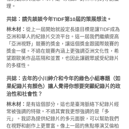
理。
共誌：請先談談今年TIDF第10屆的策展想法。
林木材：
從上一屆開始就設定長遠目標是讓TIDF成為
亞洲和華人的紀錄片交流平台。這一屆我們繼續提高
「亞洲視野」競賽的獎金，讓這個獎金跟國際競賽的
獎金一樣。不過在競賽內涵上更強調亞洲文化性，希
望跟歐美作品區隔和並置，也因此讓觀眾感受紀錄片
的多樣性。
共誌：
去年的小川紳介和今年的綠色小組專題（如
果紀錄片有顏色）讓人覺得你想要突顯紀錄片的政
治性和社會性？
林木材：
是有這個部分，這也是臺灣脈絡下紀錄片經
常被強調的特徵。不過其實我更想強調的是「多
元」。我認為提供紀錄片的多元面貌，可以幫助我們
在視野和創作上更豐富。像上一屆的焦點導演艾倫柏