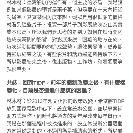
林木材：
臺灣影展的運作有一個主要的矛盾，就是說
例如某個影展的預算是兩千萬，但是要在十天內把活
動辦完，其實某個角度來說，觀眾是用很低廉的價格
就看到這些片子，投資一部片子到影展放映為止其實
成本很高。所以我們要思考的是到底如何在短時間內
造成長時間的影響。對影展來說，困難的地方在於，
每次活動期間要能夠造成聲勢，讓效果變強，然後期
待影展結束之後，有些影片和話題還能夠持續下去。
所以影展結束之後，像出版物、工作坊，和巡迴展等
就很重要。
共誌：回到TIDF，前年的體制改變之後，有什麼樣
變化，目前是否遭遇什麼樣的困難？
林木材：
從2013年起文化部的政策改變，希望將TIDF
放到國家電影中心下，設立常設辦公室，並以專案補
助方式運作，同時也將過去的雙年展改成每年舉行。
我是在那個過程中被找進來的。設立常設辦公室這個
方向當然是對的，不過因為是補助案的形式，所以並