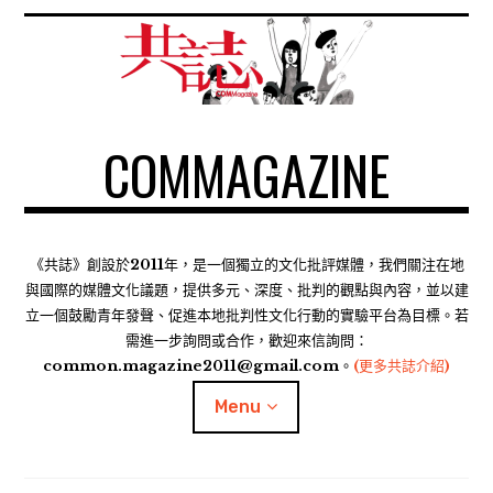
S
k
i
p
t
COMMAGAZINE
o
c
o
n
t
《共誌》創設於2011年，是一個獨立的文化批評媒體，我們關注在地
e
與國際的媒體文化議題，提供多元、深度、批判的觀點與內容，並以建
n
立一個鼓勵青年發聲、促進本地批判性文化行動的實驗平台為目標。若
需進一步詢問或合作，歡迎來信詢問：
t
common.magazine2011@gmail.com。
(更多共誌介紹)
Menu