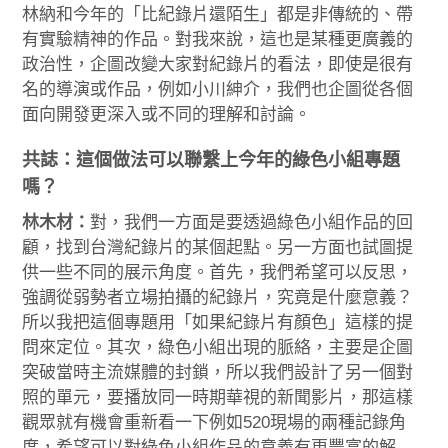
林納和今年的「比紀錄片還陌生」都是非傳統的、帶
有實驗精神的作品。對我來說，這也是某種更廣義的
政治性，企圖改變大家對紀錄片的看法，即使是很有
名的導演或作品，例如小川紳介，我們也企圖從各個
面向開發更深入或不同的理解和討論。
共誌：這個做法可以聯繫上今年的綠色小組專題
嗎？
林木材：
對，我們一方面是要透過綠色小組作品的回
顧，找到台灣紀錄片的某個起點。另一方面也試圖提
供一些不同的展示角度。首先，我們希望可以反思，
強調從弱勢者立場拍攝的紀錄片，究竟是什麼意義？
所以我把這個專題用「如果紀錄片有顏色」這樣的提
問來定位。其次，綠色小組出現的脈絡，主要是企圖
突破當時主流媒體的封鎖，所以我們設計了另一個對
照的單元，要播放同一時期華視的新聞影片，那這樣
觀眾就有機會重新看一下例如520現場的兩種記錄角
度，希望可以對綠色小組作品的意義有更豐富的解