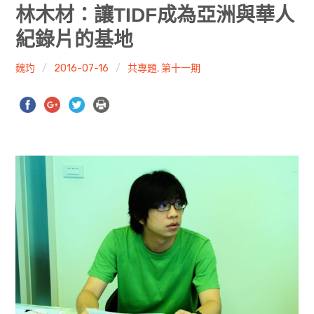
共專題
林木材：讓TIDF成為亞洲與華人
紀錄片的基地
共評論
魏玓
2016-07-16
共專題
,
第十一期
共想/共享
共青年
文化誌
勞動誌
共誌寫手
各期目錄
索取共誌