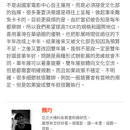
不是由國家電影中心自主運用，而是必須接受文化部
的指揮，很多重要決策還是得往上呈報，做起事來難
免卡卡的。目前更麻煩的是，由於當初被告知是每年
都舉辦，所以我們希望提高TIDF的規格和國際地位，
善用臺灣在華語圈的優勢，也把影展時間從過往的下
半年改成上半年。結果後來又被文化部告知因為預算
不足，之後又要改回雙年展。我倒不是說一定是雙年
好還是單年好，問題是兩種形式辦影展的思維就會不
同，單年展可以著重競賽，雙年展就轉向文化交流，
但是都需要明確規劃。而且如果政策不穩定、不明
確，很多細節就很難辦，例如一般競賽會有首映的規
定，但是如果變成雙年就很難執行。
魏玓
在交大傳科系教書和做研究。
最想有空好好看一場電影、讀一本書，或聽一
首歌，