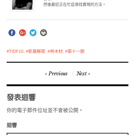
然後最近正在忙這尋找實現的方法。
TIDF10
,
影展解密
,
林木材
,
第十一期
文
Previous
Next
章
導
發表迴響
覽
你的電子郵件位址並不會被公開。
迴響