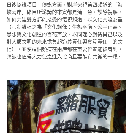
日後協議項目。傳媒方面，對岸央視第四頻道的「海
峽兩岸」節目所邀請的來賓都是清一色，誤導視聽，
如何共建雙方都能接受的電視頻道，以文化交流為重
（張釗維稱之為「文化想像：生態平衡、公平正義、
思想與文化創造的百花齊放、以同理心對待異己以及
對人類文明的未來擔負起道義責任與實質責任」的文
化），並使這個頻道在兩岸都在重要位置能被看到，
應該也值得大力使之進入協商且要能有共識的一環。