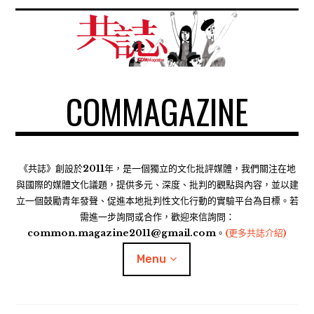
S
k
i
p
t
COMMAGAZINE
o
c
o
n
t
《共誌》創設於2011年，是一個獨立的文化批評媒體，我們關注在地
e
與國際的媒體文化議題，提供多元、深度、批判的觀點與內容，並以建
n
立一個鼓勵青年發聲、促進本地批判性文化行動的實驗平台為目標。若
需進一步詢問或合作，歡迎來信詢問：
t
common.magazine2011@gmail.com。
(更多共誌介紹)
Menu