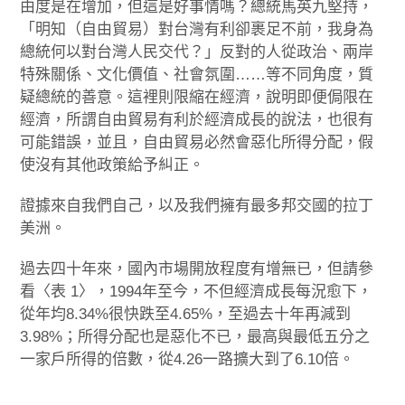
由度是在增加，但這是好事情嗎？總統馬英九堅持，
「明知（自由貿易）對台灣有利卻裹足不前，我身為
總統何以對台灣人民交代？」反對的人從政治、兩岸
特殊關係、文化價值、社會氛圍……等不同角度，質
疑總統的善意。這裡則限縮在經濟，說明即便侷限在
經濟，所謂自由貿易有利於經濟成長的說法，也很有
可能錯誤，並且，自由貿易必然會惡化所得分配，假
使沒有其他政策給予糾正。
證據來自我們自己，以及我們擁有最多邦交國的拉丁
美洲。
過去四十年來，國內市場開放程度有增無已，但請參
看〈表 1〉，1994年至今，不但經濟成長每況愈下，
從年均8.34%很快跌至4.65%，至過去十年再減到
3.98%；所得分配也是惡化不已，最高與最低五分之
一家戶所得的倍數，從4.26一路擴大到了6.10倍。