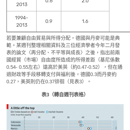
0.6
2.0
2013
1994-
0.9
1.6
2013
若要兼顧自由貿易與所得分配，德國與丹麥可能是典
範。某週刊整理相關資料及三位經濟學者今年二月發
表的論文〈再分配、不平等與成長〉之後，指出前兩
國經貿（市場）自由度所造成的所得差距（基尼係數
0.54- 0.55左右）遠高於美英（約0.47-0.52），但在通
過財政等手段移轉支付與福利後，德國0.3而丹麥約
0.27，美英則仍在0.37徘徊（見表3）。
表3（轉自週刊表格）