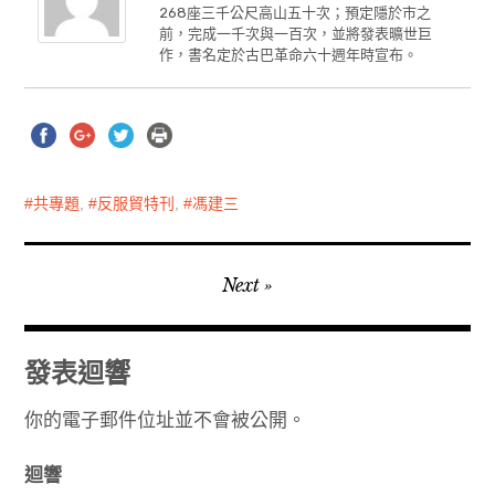
268座三千公尺高山五十次；預定隱於市之
前，完成一千次與一百次，並將發表曠世巨
作，書名定於古巴革命六十週年時宣布。
共專題
,
反服貿特刊
,
馮建三
文
Next
章
導
發表迴響
覽
你的電子郵件位址並不會被公開。
迴響