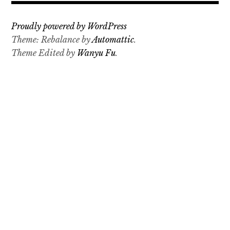
Proudly powered by WordPress
Theme: Rebalance by
Automattic
.
Theme Edited by
Wanyu Fu
.