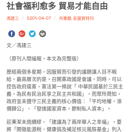
共專題
社會福利愈多 貿易才能自由
共評論
馮建三
0201-04-07
共專題
,
反服貿特刊
共想/共享
文／馮建三
共青年
（原刊人間福報，本文為完整版）
文化誌
歷經兩個多星期，因服貿而引發的議題讓人目不暇
勞動誌
給。最高層次的是，召開憲政國是會議，同時，可以
控告政府違憲，憲法第一條說「 中華民國基於三民主
共誌寫手
義，為民有民治民享之民主共和國」，而眾所周知，
政府並未遵守三民主義的核心價值：「平均地權，漲
各期目錄
價歸公」、「發達國家資本，節制私人資本」。
索取共誌
莊秉潔未雨綢繆，「建議為了兩岸華人之幸福」，要
將「開徵能源稅、健康捐及補足核災風險基金」列入