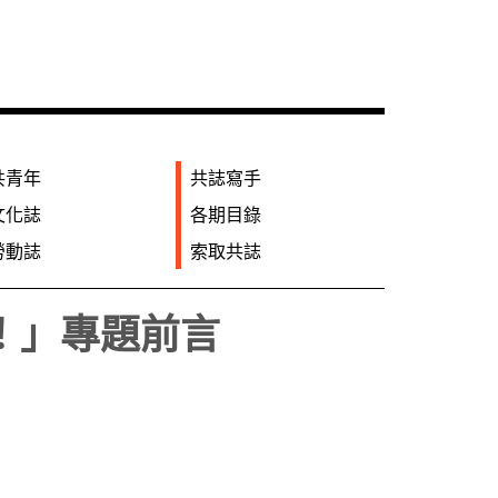
共青年
共誌寫手
文化誌
各期目錄
勞動誌
索取共誌
！」專題前言