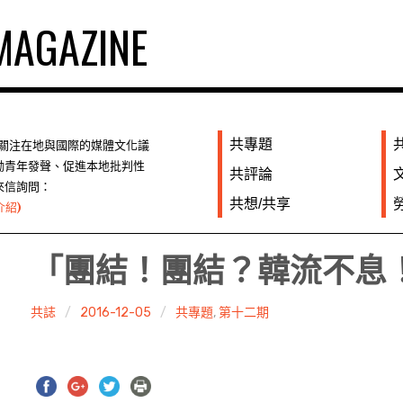
AGAZINE
共專題
們關注在地與國際的媒體文化議
勵青年發聲、促進本地批判性
共評論
來信詢問：
共想/共享
介紹)
「團結！團結？韓流不息
共誌
2016-12-05
共專題
,
第十二期