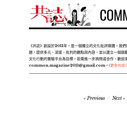
S
COMM
k
i
p
t
o
c
《共誌》創設於2011年，是一個獨立的文化批評媒體，我
題，提供多元、深度、批判的觀點與內容，並以建立一個鼓
o
文化行動的實驗平台為目標。若需進一步詢問或合作，歡迎
n
common.magazine2011@gmail.com。
(更多共誌
t
e
n
t
文
Previous
Next
章
導
覽