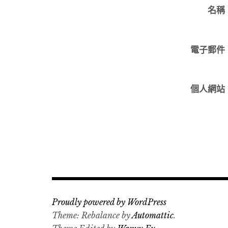
名稱
電子郵件
個人網站
Proudly powered by WordPress
Theme: Rebalance by
Automattic
.