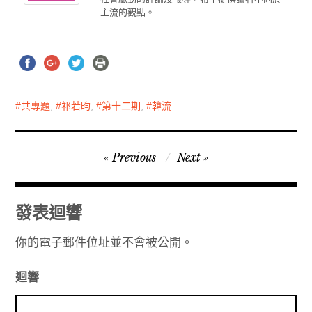
主流的觀點。
共專題
,
祁若昀
,
第十二期
,
韓流
文
Previous
Next
章
導
發表迴響
覽
你的電子郵件位址並不會被公開。
迴響