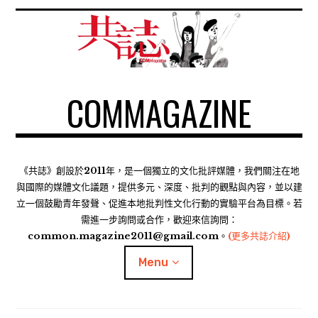
S
k
i
p
t
COMMAGAZINE
o
c
o
n
t
《共誌》創設於2011年，是一個獨立的文化批評媒體，我們關注在地
e
與國際的媒體文化議題，提供多元、深度、批判的觀點與內容，並以建
n
立一個鼓勵青年發聲、促進本地批判性文化行動的實驗平台為目標。若
需進一步詢問或合作，歡迎來信詢問：
t
common.magazine2011@gmail.com。
(更多共誌介紹)
Menu