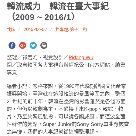
共專題
韓流威力 韓流在臺大事紀
（2009 ~ 2016/1）
共評論
共誌
2016-12-07
共專題
,
第十二期
共想/共享
共青年
整理／祁若昀、視覺設計／
Pidang Wu
文化誌
圖／取自韓國各大電視台與經紀公司官方網站、臉書
專頁
勞動誌
編者小記：嚴格來說，從1990年代晚期韓國文化產業
共誌寫手
振興開始，臺灣就在這股韓流的暴風範圍之內。整個
21世紀的前十年，韓流在臺灣的影響雖然是各個方面
各期目錄
的，但仍以韓劇為主，不過接下來K-pop、韓綜、韓
片、乃至於韓風裝扮，可以說各顯威風；而這波全面
索取共誌
性韓流的起點，Super Junior的Sorry Sorry單曲應該當
之無愧，我們的大事紀就從這裡整理起。