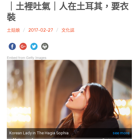
共專題
｜土裡吐氣｜人在土耳其，要衣
裝
共評論
土姑娘
2017-02-27
文化誌
共想/共享
共青年
Embed from Getty Images
文化誌
勞動誌
共誌寫手
各期目錄
索取共誌