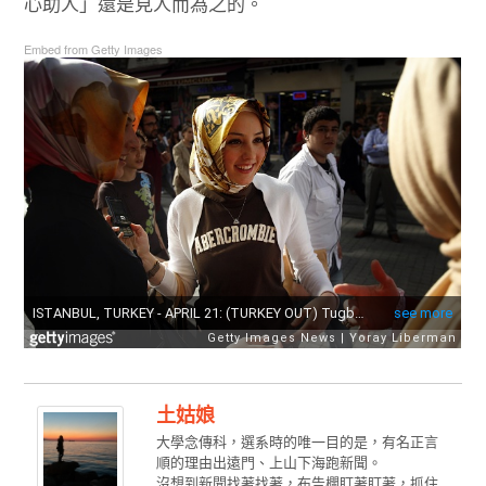
心助人」還是見人而為之的。
Embed from Getty Images
土姑娘
大學念傳科，選系時的唯一目的是，有名正言
順的理由出遠門、上山下海跑新聞。
沒想到新聞找著找著，布告欄盯著盯著，抓住