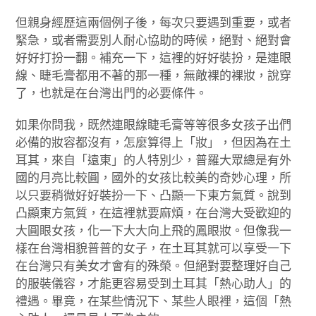
但親身經歷這兩個例子後，每次只要遇到重要，或者
緊急，或者需要別人耐心協助的時候，絕對、絕對會
好好打扮一翻。補充一下，這裡的好好裝扮，是連眼
線、睫毛膏都用不著的那一種，無敵裸的裸妝，說穿
了，也就是在台灣出門的必要條件。
如果你問我，既然連眼線睫毛膏等等很多女孩子出們
必備的妝容都沒有，怎麼算得上「妝」，但因為在土
耳其，來自「遠東」的人特別少，普羅大眾總是有外
國的月亮比較圓，國外的女孩比較美的奇妙心理，所
以只要稍微好好裝扮一下、凸顯一下東方氣質。說到
凸顯東方氣質，在這裡就要麻煩，在台灣大受歡迎的
大圓眼女孩，化一下大大向上飛的鳳眼妝。但像我一
樣在台灣相貌普普的女子，在土耳其就可以享受一下
在台灣只有美女才會有的殊榮。但絕對要整理好自己
的服裝儀容，才能更容易受到土耳其「熱心助人」的
禮遇。畢竟，在某些情況下、某些人眼裡，這個「熱