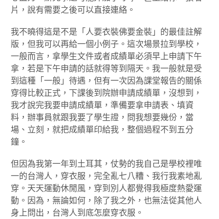
片，說有需要之後可以直接連絡。
我不曉得這是不是「人要衣裝佛要金裝」的最佳註解
版，但我可以再給一個小例子。這次場景拉到學校，
一般而言，拿學生文件或者成績單必須早上申請下午
拿，若是下午申請的話就得等到隔天。我一般就是受
到這種「一般」待遇，但有一次因為課堂報告的關係
穿得比較正式，下課後到院辦申請成績單，沒想到，
我才說完我要申請成績單，準備要拿申請表、填資
料，辦事員就跟我要了學生證，問我想要幾份，當
場、立刻，就把成績單印給我，整個過程不到五分
鐘。
但因為我第一年到土耳其，仗勢的我自己是學校裡唯
一的台灣人，穿衣服，完全亂七八糟、我行我素地亂
穿。天天運動休閒風，穿到別人都覺得我極度熱愛運
動。因為，無論如何，除了我之外，也無法從其他人
身上問出，台灣人到底怎麼穿衣服。