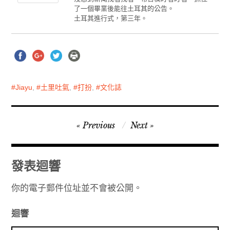
了一個畢業後能往土耳其的公告。
土耳其進行式，第三年。
Jiayu
,
土里吐氣
,
打扮
,
文化誌
文
Previous
Next
章
導
發表迴響
覽
你的電子郵件位址並不會被公開。
迴響