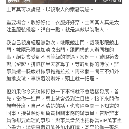
土耳其可以說是，以貌取人的案發現場。
重要場合，妝好好化，衣服好好穿，土耳其人真是太
注重服裝儀容，講白一點，就是無敵以貌取人。
我自己親身經歷無數次，戴眼鏡出門、戴隱形眼鏡出
門、戴隱形眼鏡加淡妝出門，跟同樣的人辦同樣的
事，絕對會受到不同等級的待遇。案例一，戴眼鏡去
辦居留證，排隊排半天就算了，等輪到你的時候，辦
事員還一臉嚴肅做事拖拖拉拉，再來個一問三不知外
加推皮球，事情還沒辦好，頭上就一把煙。
但如果你今天稍微打扮一下事情就不會這樣發展，首
先，當你一進門，馬上就會受到注目禮，接下來問你
想辦什麼，自己不清楚的話，也會隔空問一下知道的
同事，接著領你到負責相關事務的辦事員，告訴辦事
員你想要處理的事項，辦事員當然也把你當VIP萬事盡
心盡力，辦完事還可能外加小叮嚀，甚至給你一張名