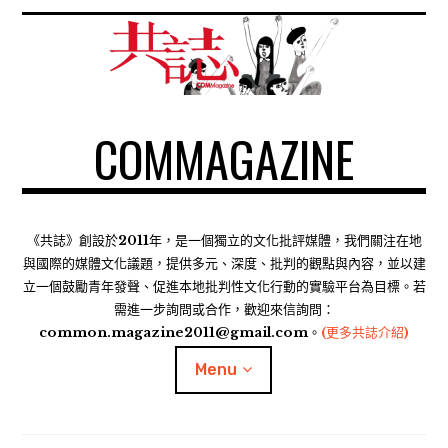
S
k
i
p
t
COMMAGAZINE
o
c
o
n
t
《共誌》創設於2011年，是一個獨立的文化批評媒體，我們關注在地
e
與國際的媒體文化議題，提供多元、深度、批判的觀點與內容，並以建
n
立一個鼓勵青年發聲、促進本地批判性文化行動的實驗平台為目標。若
需進一步詢問或合作，歡迎來信詢問：
t
common.magazine2011@gmail.com。
(更多共誌介紹)
Menu