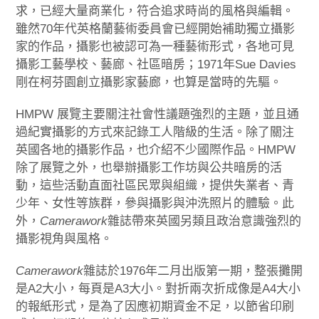
求，已經大量商業化，符合追求時尚的風格與編輯。
雖然70年代英格蘭藝術委員會已經開始補助獨立攝影
家的作品，攝影也被認可為一種藝術形式，各地可見
攝影工藝學校、藝廊、社區暗房；1971年Sue Davies
剛在柯芬園創立攝影家藝廊，也算是當時的先驅。
HMPW 展覽主要關注社會性議題強烈的主題，並且通
過紀實攝影的方式來記錄工人階級的生活。除了關注
英國各地的攝影作品，也介紹不少國際作品。HMPW
除了展覽之外，也舉辦攝影工作坊與公共暗房的活
動，這些活動直面社區民眾與組織，提供失業者、青
少年、女性等族群，參與攝影與沖洗照片的體驗。此
外，
Camerawork
雜誌帶來英國另類且政治意識強烈的
攝影視角與風格。
Camerawork
雜誌於1976年二月出版第一期，整張攤開
是A2大小，每頁是A3大小。對折兩次折成像是A4大小
的報紙形式，是為了因應初期資金不足，以節省印刷