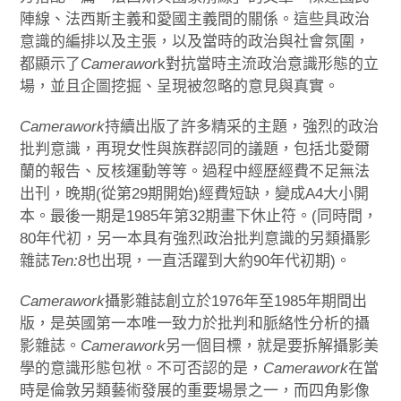
陣線、法西斯主義和愛國主義間的關係。這些具政治
意識的編排以及主張，以及當時的政治與社會氛圍，
都顯示了
Camerawor
k對抗當時主流政治意識形態的立
場，並且企圖挖掘、呈現被忽略的意見與真實。
Camerawork
持續出版了許多精采的主題，強烈的政治
批判意識，再現女性與族群認同的議題，包括北愛爾
蘭的報告、反核運動等等。過程中經歷經費不足無法
出刊，晚期(從第29期開始)經費短缺，變成A4大小開
本。最後一期是1985年第32期畫下休止符。(同時間，
80年代初，另一本具有強烈政治批判意識的另類攝影
雜誌
Ten:8
也出現，一直活躍到大約90年代初期)。
Camerawork
攝影雜誌創立於1976年至1985年期間出
版，是英國第一本唯一致力於批判和脈絡性分析的攝
影雜誌。
Camerawork
另一個目標，就是要拆解攝影美
學的意識形態包袱。不可否認的是，
Camerawork
在當
時是倫敦另類藝術發展的重要場景之一，而四角影像