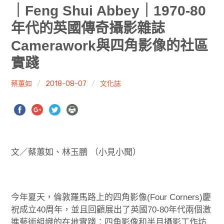
共專題
｜Feng Shui Abbey｜1970-80
年代的英國傳奇攝影雜誌
共評論
Camerawork與四角影像的社區
共想/共享
實踐
共青年
蔡蕙如
2018-08-07
文化誌
文化誌
勞動誌
共誌寫手
文／蔡蕙如、林玉鵬 （小見小聞）
各期目錄
今年夏天，倫敦羅馬路上的四角影像(Four Corners)慶
索取共誌
祝成立40周年，並且回顧展出了英國70-80年代兩個激
進藝術組織的在地實踐：四角影像和半月攝影工作坊