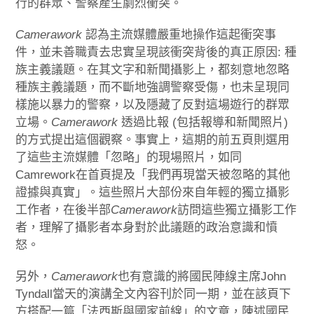
行的群眾、警察產生劇烈衝突。
Camerawork
認為主流媒體嚴重地操作這起衝突事
件，並未善職責去忠實呈現該衝突背後的真正原因: 種
族主義議題。在其文字和新聞攝影上，都刻意地忽略
種族主義議題，而不斷地強調警察受傷，也未呈現同
樣施以暴力的警察，以及隱藏了反對這場遊行的群眾
立場。
Camerawork
透過比報 (包括報導和新聞照片)
的方式提出這個觀察。事實上，這期的前五頁則選用
了這些主流媒體「忽略」的現場照片，如同
Camrework在首頁提及「我們再現當天被忽略的其他
證據與真實」。這些照片大部份來自年輕的獨立攝影
工作者，在後半部
Camerawork
訪問這些獨立攝影工作
者，理解了攝影者本身對於此議題的政治意識和憤
怒。
另外，
Camerawork
也有意識的將國民陣線主席John
Tyndall當天的演講全文內容刊於同一期，並在該頁下
方搭配一篇「法西斯與國家前線」的文章，陳述國民