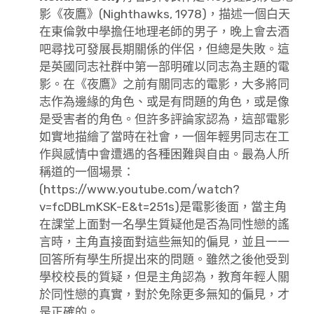
影《夜鷹》(Nighthawks, 1978)，描述一個白天
在東倫敦中學擔任地理老師的男子，晚上會去酒
吧尋找可發展長期關係的伴侶，但總是失敗。這
是英國同志社群中第一部明確以同志為主題的電
影。在《夜鷹》之前有關同志的電影，大多將同
志作為邊緣的角色、或是有問題的角色，或是像
是受害者的角色。但許多評論家認為，這部電影
如實地描繪了當時在社會，一個年輕男同志在工
作與感情中會遭遇的各種困難與自由。最為人所
稱道的一個場景：
(https://www.youtube.com/watch?
v=fcDBLmKSK-E&t=251s)是電影後面，當主角
在課堂上面對一名學生質疑他是否為同性戀的謠
言時，主角直接面對這些無知的偏見，並且一一
回答所有學生所提出來的問題。雖然之後他受到
學校校長的質疑，但是主角認為，教育年輕人關
於同性戀的真實，對於免除更多無知的偏見，才
是正確的。