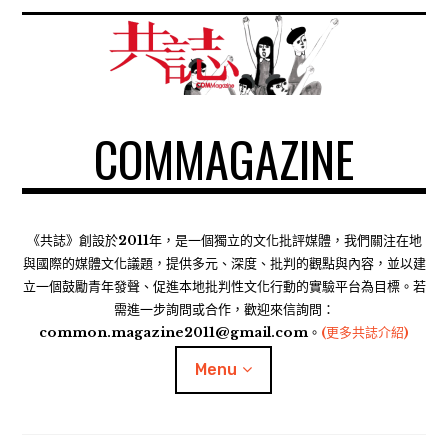
S
k
i
p
t
COMMAGAZINE
o
c
o
n
t
《共誌》創設於2011年，是一個獨立的文化批評媒體，我們關注在地
e
與國際的媒體文化議題，提供多元、深度、批判的觀點與內容，並以建
n
立一個鼓勵青年發聲、促進本地批判性文化行動的實驗平台為目標。若
需進一步詢問或合作，歡迎來信詢問：
t
common.magazine2011@gmail.com。
(更多共誌介紹)
Menu