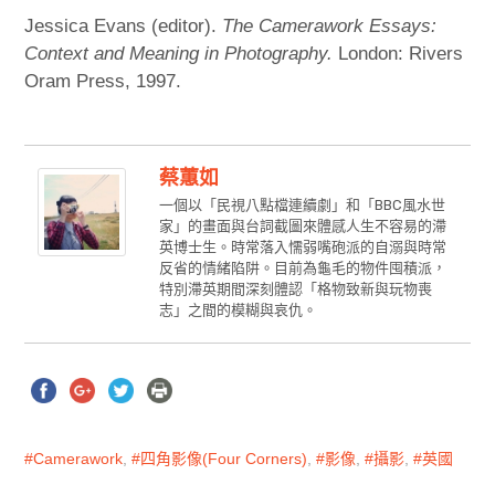
Jessica Evans (editor).
The Camerawork Essays:
Context and Meaning in Photography.
London: Rivers
Oram Press, 1997.
蔡蕙如
一個以「民視八點檔連續劇」和「BBC風水世
家」的畫面與台詞截圖來體感人生不容易的滯
英博士生。時常落入懦弱嘴砲派的自溺與時常
反省的情緒陷阱。目前為龜毛的物件囤積派，
特別滯英期間深刻體認「格物致新與玩物喪
志」之間的模糊與哀仇。
Camerawork
,
四角影像(Four Corners)
,
影像
,
攝影
,
英國