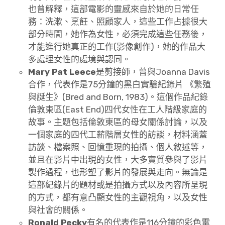
也曾解釋，這部電影的靈感來自於她的日常任
務：洗漱、烹飪、照顧家人，這些工作占據很大
部分時間，她作為女性，必須完成這些任務後，
才能進行她真正的工作(影像創作)，她的作品大
多處理女性的處境與認同。
Mary Pat Leece
是剪接師，曾與Joanna Davis
合作，代表作是75分鐘的黑白實驗紀錄片 《繁殖
與誕生》(Bred and Born, 1983)。這個作品紀錄
倫敦東區(East End)四代女性在工人階級家庭的
故事。主題包括倫敦東區的母女關係討論，以及
一個家庭的四代工薪階層女性的訪談，材料涵蓋
訪談、檔案照、回憶重現的拍攝、個人敘述等，
並且在影片中出現的女性，大多實質參與了影片
製作過程，也形塑了影片的發展與走向。無論是
這部紀錄片的題材或是拍攝方式以及內容所呈現
的方式，都有意凸顯女性的主觀視角，以及女性
與社會的關係。
Ronald Pecky
有名的代表作是116分鐘的彩色電