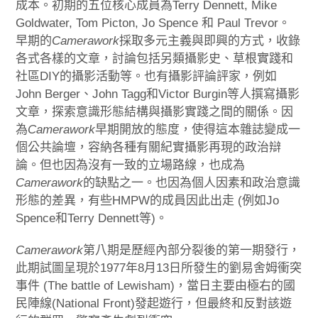
成本。初期的五位核心成員為Terry Dennett, Mike
Goldwater, Tom Picton, Jo Spence 和 Paul Trevor。
早期的
Camerawork
採取多元主義與即興的方式，收錄
各式各樣的文章，討論包括另類攝影史、草根實踐和
社區DIY的攝影活動等。也有攝影評論評家，例如
John Berger、John Tagg和Victor Burgin等人撰寫攝影
文章，探索意識形態結構與攝影實踐之間的關係。因
為
Camerawork
早期開放的態度，使得這本雜誌變成一
個公共論壇，容納各種有關紀實攝影再現的政治辯
論。但也因為沒有一致的立場路線，也成為
Camerawork
的缺點之一。也因為個人因素和政治意識
形態的差異，有些HMPW的成員因此出走 (例如Jo
Spence和Terry Dennett等)。
Camerawork
第八期是歷經內部分裂後的第一期發行，
此期試圖呈現於1977年8月13日所發生的劉易舍姆衝突
事件 (The battle of Lewisham)，當日主要由極右的國
民陣線(National Front)發起遊行，但最終和反對該遊