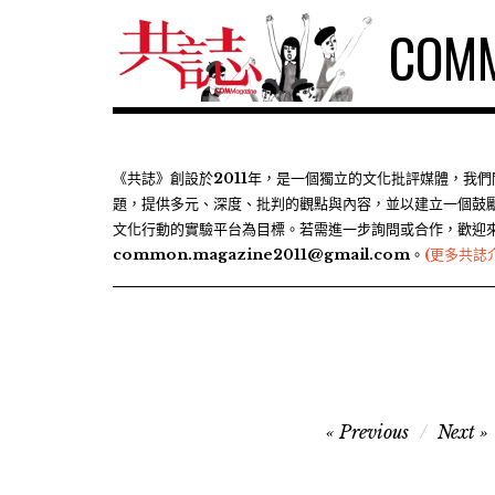
S
COMM
k
i
p
t
o
c
《共誌》創設於2011年，是一個獨立的文化批評媒體，我
題，提供多元、深度、批判的觀點與內容，並以建立一個鼓
o
文化行動的實驗平台為目標。若需進一步詢問或合作，歡迎
n
common.magazine2011@gmail.com。
(更多共誌
t
e
n
t
文
Previous
Next
章