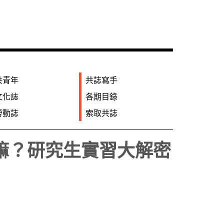
共青年
共誌寫手
文化誌
各期目錄
勞動誌
索取共誌
嘛？研究生實習大解密