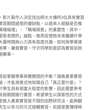
，影片製作人決定找出師大大傳所3位具有實習
實習期間感悟的優缺點，以過來人經驗是否推
職場倫理」、「職場探索」的重要性，其中，
都是老闆的」論點，進而促使她未來繼續升學
大量時間與心力具有高度共識，如何與學業達
用寒、暑假實習，守沂同學則是認為實習前就
期畢業。
習前掌握學業與實務間的平衡？踏進產業實習
驗，才能漸進式地知道自己「真正要什麼」？
於學生具有相當大程度的影響，因此需要參考
長假期間進行實習，希望學生以探索性的方式
麼進入產業實習是不錯的田野研究法，能夠觀
究生以多元的方式接觸實習，前提是要懂得時