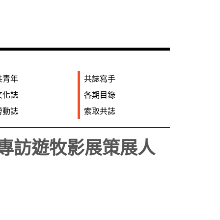
共青年
共誌寫手
文化誌
各期目錄
勞動誌
索取共誌
 專訪遊牧影展策展人