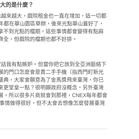
最大的是什麼？
力也越來越大，戲院租金也一直在增加，這一切都
2年都在華山園區舉辦，後來光點華山蓋好了，
拿不到光點的檔期，這些事情都會變得有點麻
齊全，但戲院的檔期也都不好排。
說實話我有點嫉妒。但當你把它放到全亞洲脈絡下
展的門口怎麼會是賣二手手機（指西門町新光
盛典，大家會願意為了金馬獎飛來臺灣，你已
來更堂皇一點？很明顯政府沒概念。另外臺灣
，所以很多片商就會到那裡，CNEX每年都會
臺灣人做事情做得很好，但不太會去想像怎麼發展臺灣