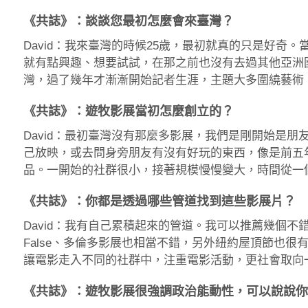
《共誌》：談談您最初怎麼會來臺灣？
David：我來臺灣的時候25歲，最初就真的只是好奇
就有點興趣、想要試試，在那之前也沒有去過其他亞洲國
灣，過了幾年才漸漸開始記者生涯，主題大多圍繞藝術
《共誌》：遊牧影展當初怎麼創立的？
David：最初臺灣沒有那麼多影展，我們是剛開始是
己放映，或去問身旁朋友有沒有好玩的東西，像是前五
品。一開始的社群很小，接著規模慢慢變大，時間從一
《共誌》：你都是透過哪些管道找到這些影展片？
David：我有自己累積起來的管道。我可以推薦幾個不錯的影
False、多倫多影展也相當不錯，另外紐約屋頂節也
讓電影走入不同的社群中，注重電影活動，更社會取向
《共誌》：遊牧影展很強調政治能動性，可以說說