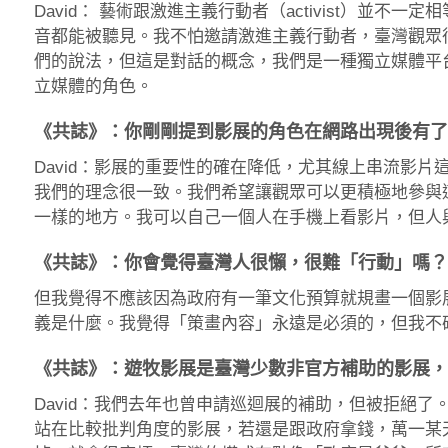
David： 藝術跟激進主義行動者（activist）並
音都能被聽見。我不怕邀請激進主義行動者，臺灣觀眾
們的說法，但這是對話的概念，我們是一種獨立媒體平
立媒體的角色。
《共誌》：你剛剛提到影展的角色在網路出現後有
David：影展的重要性的確在降低，尤其線上串流影
我們的理念很一致。我們希望讓觀眾可以更積極地參與
一樣的地方。我可以自己一個人在手機上看影片，但人
《共誌》：你會覺得臺灣人很懶，很難「行動」嗎？D
但我覺得不應該因為政府有一筆文化預算就規畫一個影
義是什麼。我覺得「策畫內容」永遠是必須的，但我不
《共誌》：遊牧影展是臺灣少數非官方補助的影展
David：我們去年也曾申請巡迴展的補助，但被拒絕
站在比較批判角度的影展，若還是跟政府拿錢，萬一某