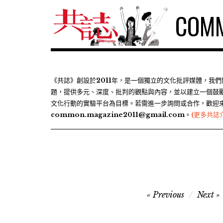
S
COMM
k
i
p
t
o
c
《共誌》創設於2011年，是一個獨立的文化批評媒體，我
題，提供多元、深度、批判的觀點與內容，並以建立一個鼓
o
文化行動的實驗平台為目標。若需進一步詢問或合作，歡迎
n
common.magazine2011@gmail.com。
(更多共誌
t
e
n
t
文
Previous
Next
章