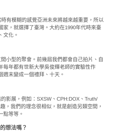
。當時有模糊的感覺亞洲未來將越來越重要，所以
家，就選擇了臺灣。大約在1990年代時來臺
、文化。
朋友間小型的聚會。前幾屆我們都會自己拍片、自
年每年都有世新大學吳俊輝老師的實驗性作
個週末變成一個禮拜、十天。
展，例如：SXSW、CPH:DOX、Truth/
很有趣，我們的理念很相似，就是創造另類空間，
一點等等。
你的想法嗎？