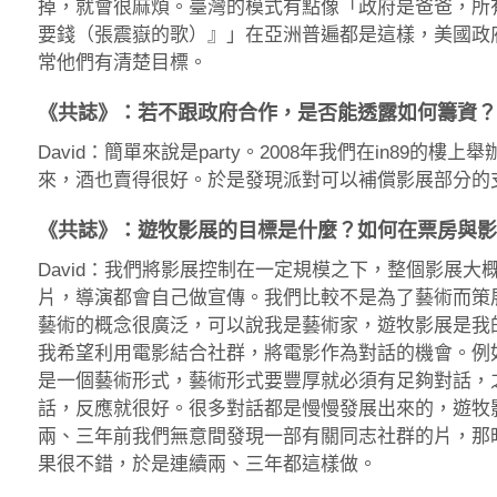
掉，就會很麻煩。臺灣的模式有點像「政府是爸爸，所
要錢（張震嶽的歌）』」在亞洲普遍都是這樣，美國政
常他們有清楚目標。
《共誌》：若不跟政府合作，是否能透露如何籌資
David：簡單來說是party。2008年我們在in89
來，酒也賣得很好。於是發現派對可以補償影展部分的
《共誌》：遊牧影展的目標是什麼？如何在票房與
David：我們將影展控制在一定規模之下，整個影展
片，導演都會自己做宣傳。我們比較不是為了藝術而策
藝術的概念很廣泛，可以說我是藝術家，遊牧影展是我
我希望利用電影結合社群，將電影作為對話的機會。例如：上次
是一個藝術形式，藝術形式要豐厚就必須有足夠對話，之前
話，反應就很好。很多對話都是慢慢發展出來的，遊牧
兩、三年前我們無意間發現一部有關同志社群的片，那
果很不錯，於是連續兩、三年都這樣做。