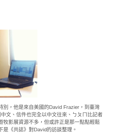
是來自美國的David Frazier，到臺灣
流利中文、信件也完全以中文往來、ㄅㄆㄇ比記者
遊牧影展資源不多，但或許正是那一點點輕鬆
是《共誌》對David的訪談整理。