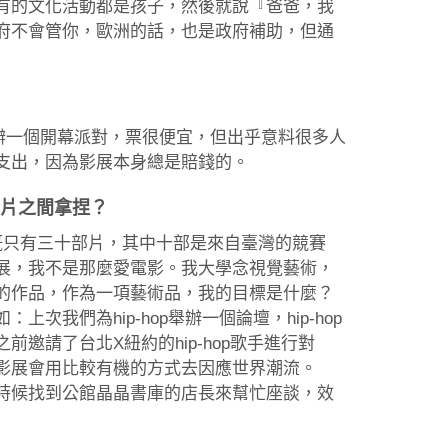
有的文化活動都是孩子，然後就說『爸爸，我
府不會管你，歐洲的話，也是政府補助，但通
？
的樓上舉辦一個開幕派對，票很便宜，但出乎意料很多人
支出，因為影展本身總是賠錢的。
影片之間拿捏？
大概只有三十部片，其中十部是來自臺灣的競賽
展，我不是那麼愛電影。我大學念視覺藝術，
的作品，作為一項藝術品，我的目標是什麼？
我們為hip-hop舉辦一個論壇，hip-hop
邀請了台北X紐約的hip-hop歌手進行對
影展會用比較有機的方式去因應世界潮流。
時候找到公館晶晶書庫的店長來幫忙座談，效