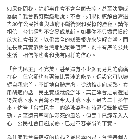
如果你問我，這起事件會不會全面失控，甚至演變成
暴動？我會斬釘截鐵地說：不會。如果你瞭解台灣過
去30年公民社會與政府不斷衝突和妥協的歷程，請你
相信：台北絕對不會變成基輔。如果你不只透過慣於
放大社會衝突、以偏蓋全的媒體報導來瞭解台灣，而
是長期真實參與台灣那種眾聲喧嘩、亂中有序的公共
生活，相信你也會和我有同樣的信心。
「台式民主」不完美，甚至還有不少顯而易見的病痛
在身，但它卻也有著無比豐沛的能量，保證它可以繼
續自我完善，不斷地自體療愈，從幼稚走向成熟。套
用胡適的話，民主實踐就像游泳，真正學會之前還是
得先跳下水。台灣不是今天才跳下水，過去二十多年
來，儘管「台式民主」的游泳姿勢有時顯得笨拙或費
勁，甚至還冒著可能溺死的風險，但民主已經深入人
心，公民社會日趨成熟，已是不容爭辯的事實。
為什麼我會有這樣的信心？最根本的是，台灣每個人