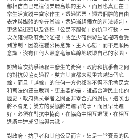
都相信自己是這個美麗島嶼的主人，而且也真正在日
常生活實踐中當家作主。透過選票，透過個體的自由
表達與媒體的多元輿論，透過漸趨獨立的司法裁判，
更透過街頭以及各種「公民不服從」的抗爭行動，一
次次確保政府免於濫權，或至少確保發生濫權時會受
到節制。因為這種公民意識、主人心態，而不是順民
意識，沒有任何人願意毫無底線地破壞自己的家園。
證諸這次抗爭過程中發生的衝突，政府和抗爭者之間
的對抗與協商過程，雙方其實都未嚴重逾越這個底
線，而且「越線」的任何一方也都將不得不承擔民意
和司法的雙重裁判。更重要的是，證諸台灣民主化的
歷史，政府與抗爭者之間並非零合式的對抗，這次也
將不會是；雙方的妥協將是遲早的事，而且早比遲
好，必須在對抗中協商，在協商中相互退讓，在相互
退讓中達成妥協與共識。
對政府、抗爭者和其他公民而言，這是一堂寶貴的民