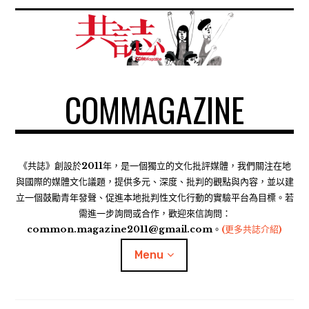
S
k
i
p
t
COMMAGAZINE
o
c
o
n
t
《共誌》創設於2011年，是一個獨立的文化批評媒體，我們關注在地
e
與國際的媒體文化議題，提供多元、深度、批判的觀點與內容，並以建
n
立一個鼓勵青年發聲、促進本地批判性文化行動的實驗平台為目標。若
需進一步詢問或合作，歡迎來信詢問：
t
common.magazine2011@gmail.com。
(更多共誌介紹)
Menu