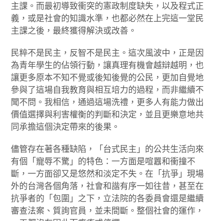
主課。而最初導致衝突的憲政制度缺失，以及程式正
義，或是社會的知識水準，也都必然在上完這一堂民
主課之後，最終獲得解決或改善。
民粹不是民主，反智不是民主。這次風波中，正是因
為青年學生的佔領行動，讓真理有機會越辯越明，也
讓更多原本不知不覺或後知後覺的公民，更加自覺地
參與了這場自我教育與相互培力的過程，而非繼續不
聞不問。我相信，通過這場洗禮，更多人有能力做出
價值選擇與利害權衡的判斷和決定，並且更樂意地共
同承擔這個決定帶來的後果。
儘管存在著各種缺陷，「台式民主」的公共生活向來
有個「寵辱不驚」的特色：一方面是喧囂和衝撞不
斷，一方面卻又是悠然和淡定不失。在「抗爭」現場
外的台灣各個角落，社會和諧有序一如往昔，甚至在
抗爭者的「包圍」之下，立法院的各委員會還是繼續
審查法案、質詢官員，並未間斷。整個社會的運作，