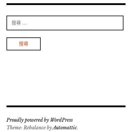
搜
尋
：
Proudly powered by WordPress
Theme: Rebalance by
Automattic
.