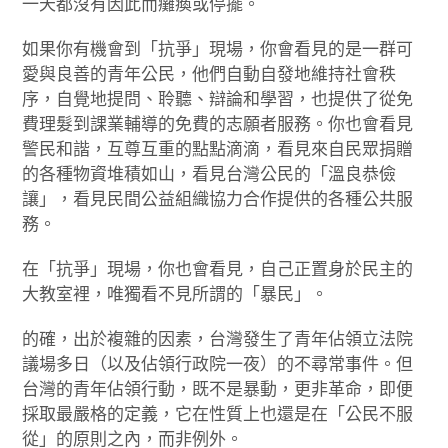
一天都沒有因此而癱瘓或停擺。
如果你有機會到「抗爭」現場，你會看見的是一群可
愛與良善的青年公民，他們自動自發地維持社會秩
序，自覺地提問、聆聽、辯論和學習，也提供了從免
費理髮到課業輔導的免費的志願者服務。你也會看見
警民和諧，互尊互重的點點滴滴，看見來自民眾捐贈
的各種物資堆積如山，看見台灣公民的「溫良恭儉
讓」，看見民間公益組織協力合作提供的各種公共服
務。
在「抗爭」現場，你也會看見，自己正置身於民主的
大教室裡，唯獨看不見所謂的「暴民」。
的確，出於複雜的因素，台灣發生了青年佔領立法院
議場多日（以及佔領行政院一夜）的不尋常事件。但
台灣的青年佔領行動，既不是暴動，更非革命，即便
採取最嚴格的定義，它在性質上也還是在「公民不服
從」的原則之內，而非例外。