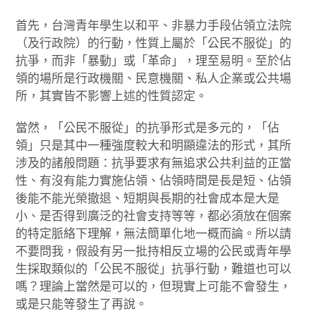
首先，台灣青年學生以和平、非暴力手段佔領立法院
（及行政院）的行動，性質上屬於「公民不服從」的
抗爭，而非「暴動」或「革命」，理至易明。至於佔
領的場所是行政機關、民意機關、私人企業或公共場
所，其實皆不影響上述的性質認定。
當然，「公民不服從」的抗爭形式是多元的，「佔
領」只是其中一種強度較大和明顯違法的形式，其所
涉及的諸般問題：抗爭要求有無追求公共利益的正當
性、有沒有能力實施佔領、佔領時間是長是短、佔領
後能不能光榮撤退、短期與長期的社會成本是大是
小、是否得到廣泛的社會支持等等，都必須放在個案
的特定脈絡下理解，無法簡單化地一概而論。所以請
不要問我，假設有另一批持相反立場的公民或青年學
生採取類似的「公民不服從」抗爭行動，難道也可以
嗎？理論上當然是可以的，但現實上可能不會發生，
或是只能等發生了再說。