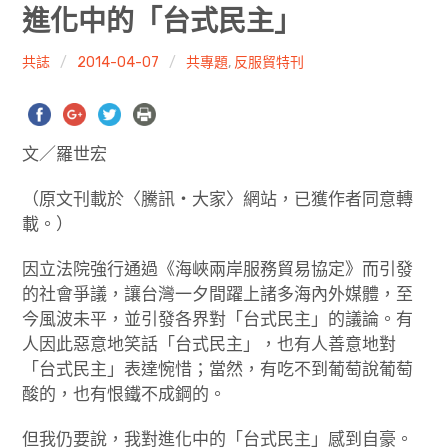
共專題
進化中的「台式民主」
共評論
共誌
2014-04-07
共專題
,
反服貿特刊
共想/共享
文／羅世宏
共青年
（原文刊載於〈騰訊‧大家〉網站，已獲作者同意轉
文化誌
載。）
勞動誌
因立法院強行通過《海峽兩岸服務貿易協定》而引發
的社會爭議，讓台灣一夕間躍上諸多海內外媒體，至
共誌寫手
今風波未平，並引發各界對「台式民主」的議論。有
人因此惡意地笑話「台式民主」，也有人善意地對
各期目錄
「台式民主」表達惋惜；當然，有吃不到葡萄說葡萄
酸的，也有恨鐵不成鋼的。
索取共誌
但我仍要說，我對進化中的「台式民主」感到自豪。