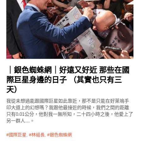
｜銀色蜘蛛網｜好遠又好近 那些在國
際巨星身邊的日子 （其實也只有三
天）
我從未想過能跟國際巨星如此靠近，那不是只能在好萊塢手
印大道上的幻想嗎？我跟他最接近的時候，我們之間的距離
只有0.01公分，他對我一無所知，二十四小時之後，他愛上了
另一群人…。
國際巨星
,
林組長
,
銀色蜘蛛網