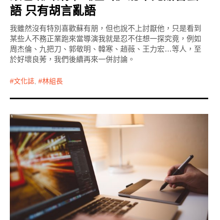
語 只有胡言亂語
我雖然沒有特別喜歡蘇有朋，但也說不上討厭他，只是看到
某些人不務正業跑來當導演我就是忍不住想一探究竟，例如
周杰倫、九把刀、郭敬明、韓寒、趙薇、王力宏…等人，至
於好壞良莠，我們後續再來一併討論。
文化誌
,
林組長