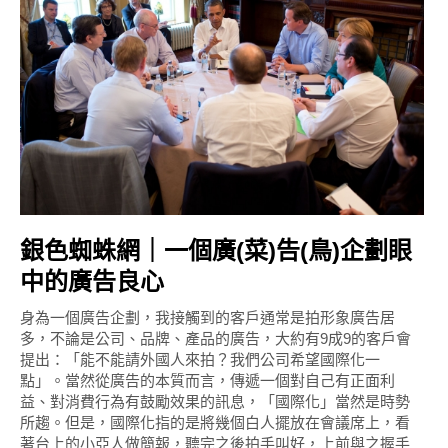
銀色蜘蛛網｜一個廣(菜)告(鳥)企劃眼
中的廣告良心
身為一個廣告企劃，我接觸到的客戶通常是拍形象廣告居
多，不論是公司、品牌、產品的廣告，大約有9成9的客戶會
提出：「能不能請外國人來拍？我們公司希望國際化一
點」。當然從廣告的本質而言，傳遞一個對自己有正面利
益、對消費行為有鼓勵效果的訊息，「國際化」當然是時勢
所趨。但是，國際化指的是將幾個白人擺放在會議席上，看
著台上的小亞人做簡報，聽完之後拍手叫好，上前與之握手