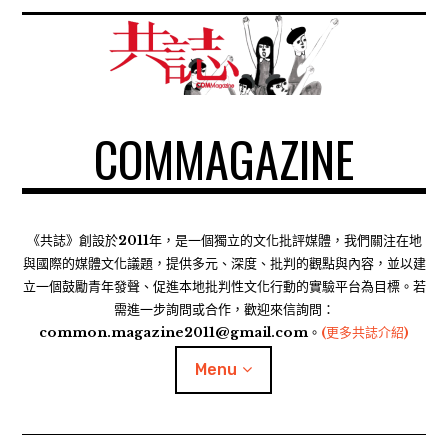
S
k
i
p
t
COMMAGAZINE
o
c
o
n
t
《共誌》創設於2011年，是一個獨立的文化批評媒體，我們關注在地
e
與國際的媒體文化議題，提供多元、深度、批判的觀點與內容，並以建
n
立一個鼓勵青年發聲、促進本地批判性文化行動的實驗平台為目標。若
需進一步詢問或合作，歡迎來信詢問：
t
common.magazine2011@gmail.com。
(更多共誌介紹)
Menu