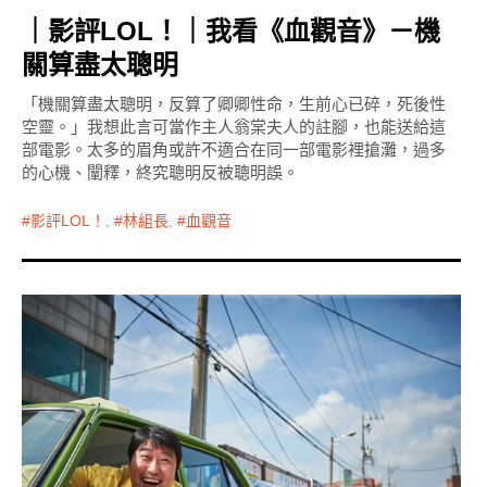
｜影評LOL！｜我看《血觀音》－機
關算盡太聰明
「機關算盡太聰明，反算了卿卿性命，生前心已碎，死後性
空靈。」我想此言可當作主人翁棠夫人的註腳，也能送給這
部電影。太多的眉角或許不適合在同一部電影裡搶灘，過多
的心機、闡釋，終究聰明反被聰明誤。
影評LOL！
,
林組長
,
血觀音