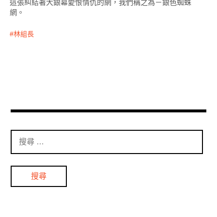
這張糾結著大銀幕愛恨情仇的網，我們稱之為－銀色蜘蛛
網。
林組長
搜
尋
：