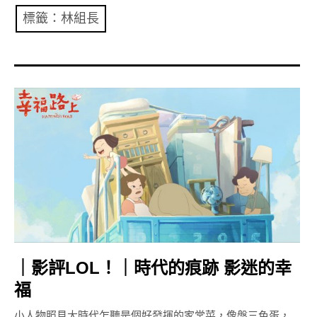
共專題
標籤：林組長
共評論
共想/共享
共青年
文化誌
勞動誌
共誌寫手
各期目錄
｜影評LOL！｜時代的痕跡 影迷的幸
索取共誌
福
小人物照見大時代乍聽是個好發揮的家常菜，像盤三色蛋，