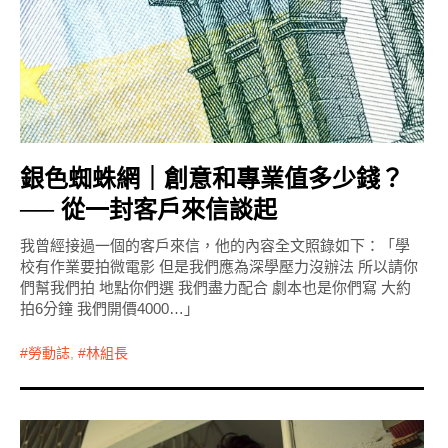
銀色蜘蛛網｜創意和專業值多少錢？
── 從一封客戶來信談起
我曾經接過一個的客戶來信，他的內容全文照錄如下：「學
校有作業要拍微電影 但是我們應為深學壓力沒辦法 所以請你
們幫我們拍 地點你們選 我們盡力配合 劇本也是你們寫 大約
拍6分鐘 我們開價4000…」
勞動誌
,
林組長