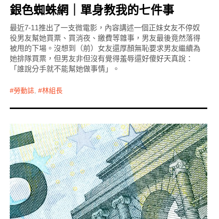
銀色蜘蛛網｜單身教我的七件事
最近7-11推出了一支微電影，內容講述一個正妹女友不停奴
役男友幫她買票、買消夜、繳費等雜事，男友最後竟然落得
被甩的下場。沒想到（前）女友還厚顏無恥要求男友繼續為
她排隊買票，但男友非但沒有覺得羞辱還好傻好天真說：
「誰說分手就不能幫她做事情」。
勞動誌
,
林組長