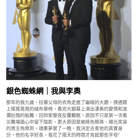
銀色蜘蛛網｜我與李奧
那年的我九歲，拉著父母的衣角走進了幽暗的大廳，撲通蹬
上搖搖晃晃的絨布華椅，看完大銀幕上演出淒美的愛情和波
瀾壯闊的船難，回到家整夜反覆難眠。原因不只是第一次看
災難場面心中留下陰影，更大原因是被綠色眼珠、陽光笑容
的男主角煞到。魂牽夢縈了一晚，我決定去查他的真實身
分，他的名字好長，我花了兩天的時間才背起那些字母”