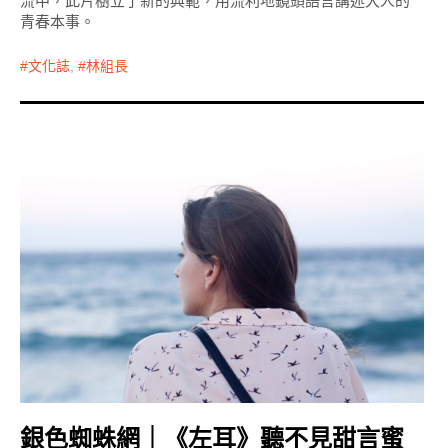
流中，此片樹立了新的典範，用流利地鏡頭語言講述大人的
青春本事。
文化誌
,
林組長
銀色蜘蛛網｜《左耳》聽不見甜言蜜