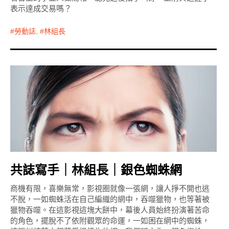
表示達成交易嗎？
勞動誌
,
林組長
共誌寫手｜林組長｜銀色蜘蛛網
商機有限，喜樂無常，影視圈就像一張網，讓人掙不開也逃
不脫，一如蜘蛛活在自己編織的網中，吞噬獵物，也等著被
獵物吞噬。在這影視這塊大餅中，幕後人員始終扮演著苦命
的角色，擺脫不了依附觀眾的命運，一如困在網中的蜘蛛，