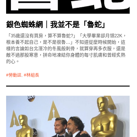
銀色蜘蛛網｜我並不是「魯蛇」
「35歲還沒有買房，算不算魯蛇?」「大學畢業卻月領22K，
根本養不起自己，是不是很魯…」不知道從麼時候開始，這
樣的言論如台北溼冷的冬風般刺骨，就算穿再多衣服，還是
敵不過那股寒意，拼命地凍結你身體的每寸肌膚和曾經炙熱
的心。
勞動誌
,
林組長