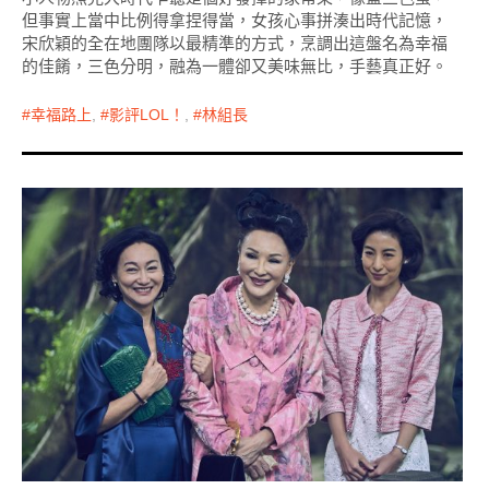
但事實上當中比例得拿捏得當，女孩心事拼湊出時代記憶，
宋欣穎的全在地團隊以最精準的方式，烹調出這盤名為幸福
的佳餚，三色分明，融為一體卻又美味無比，手藝真正好。
幸福路上
,
影評LOL！
,
林組長