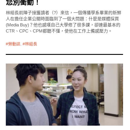
您別衝動！
林組長前陣子接獲讀者（?）來信，一個傳播學系畢業的新鮮
人在擔任企業公關時面臨到了一個大問題：什麼是媒體採買
(Media Buy)？他也感嘆自己大學修了很多課，卻連最基本的
CTR、CPC、CPM都聽不懂，使他在工作上備感壓力。
勞動誌
,
林組長