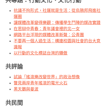
共專題：行動文化、文化行動
抗議不拘形式，社運就是生活：從烏鴉邦飛進社
運圈
讓媒體改革變得樂觀：傳播學生鬥陣的媒改實踐
在思辯中青春：青年議會裡的北一女
網路平台浮現的媒體改革新聲：公青團
不要再一個人過生活：構連校園與社會的台大意
識報
以行動的文化標誌台灣的驕傲
共評論
試論「搖滾樂改變世界」的政治想像
瞥見兩岸青年搖滾的電光火石
黑天鵝與曼波
共民間