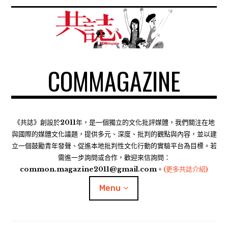
S
k
i
p
t
COMMAGAZINE
o
c
o
n
t
《共誌》創設於2011年，是一個獨立的文化批評媒體，我們關注在地
e
與國際的媒體文化議題，提供多元、深度、批判的觀點與內容，並以建
n
立一個鼓勵青年發聲、促進本地批判性文化行動的實驗平台為目標。若
需進一步詢問或合作，歡迎來信詢問：
t
common.magazine2011@gmail.com。
(更多共誌介紹)
Menu