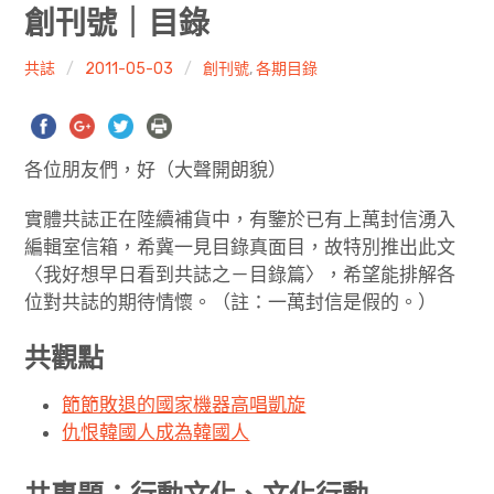
共專題
創刊號｜目錄
共評論
共誌
2011-05-03
創刊號
,
各期目錄
共想/共享
各位朋友們，好（大聲開朗貌）
共青年
實體共誌正在陸續補貨中，有鑒於已有上萬封信湧入
文化誌
編輯室信箱，希冀一見目錄真面目，故特別推出此文
〈我好想早日看到共誌之－目錄篇〉，希望能排解各
勞動誌
位對共誌的期待情懷。（註：一萬封信是假的。）
共誌寫手
共觀點
各期目錄
節節敗退的國家機器高唱凱旋
仇恨韓國人成為韓國人
索取共誌