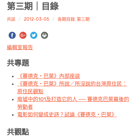
共專題
第三期｜目錄
共評論
共誌
2012-03-05
各期目錄
,
第三期
共想/共享
編輯室報告
共青年
共專題
文化誌
《賽德克‧巴萊》內部座談
勞動誌
《賽德克‧巴萊》所說／所沒說的台灣原住民：
原住民觀點
共誌寫手
廢墟中的101及打造它的人 ── 賽德克巴萊幕後的
勞動者
各期目錄
電影如何變成史詩？試論《賽德克‧巴萊》
索取共誌
共觀點