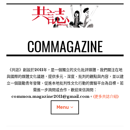
S
k
i
p
t
COMMAGAZINE
o
c
o
n
t
《共誌》創設於2011年，是一個獨立的文化批評媒體，我們關注在地
e
與國際的媒體文化議題，提供多元、深度、批判的觀點與內容，並以建
n
立一個鼓勵青年發聲、促進本地批判性文化行動的實驗平台為目標。若
需進一步詢問或合作，歡迎來信詢問：
t
common.magazine2011@gmail.com。
(更多共誌介紹)
Menu