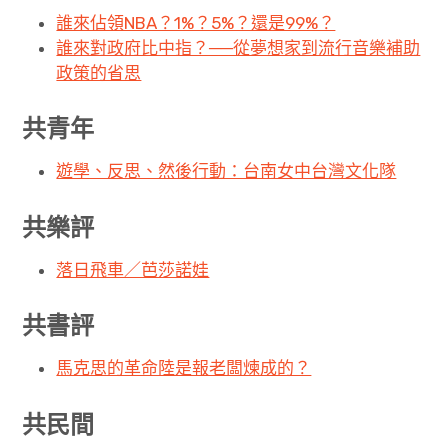
誰來佔領NBA？1%？5%？還是99%？
誰來對政府比中指？──從夢想家到流行音樂補助
政策的省思
共青年
遊學、反思、然後行動：台南女中台灣文化隊
共樂評
落日飛車／芭莎諾娃
共書評
馬克思的革命陸是報老闆煉成的？
共民間