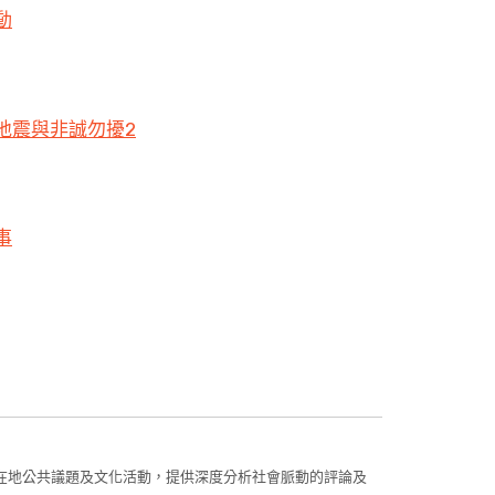
動
地震與非誠勿擾2
事
在地公共議題及文化活動，提供深度分析社會脈動的評論及