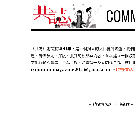
S
COMM
k
i
p
t
o
c
《共誌》創設於2011年，是一個獨立的文化批評媒體，我
題，提供多元、深度、批判的觀點與內容，並以建立一個鼓
o
文化行動的實驗平台為目標。若需進一步詢問或合作，歡迎
n
common.magazine2011@gmail.com。
(更多共誌
t
e
n
t
文
Previous
Next
章
導
覽