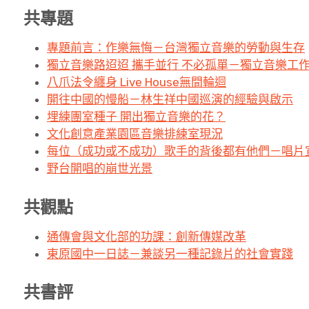
共專題
專題前言：作樂無悔－台灣獨立音樂的勞動與生存
獨立音樂路迢迢 攜手並行 不必孤單－獨立音樂工
八爪法令纏身 Live House無間輪迴
開往中國的慢船－林生祥中國巡演的經驗與啟示
埋練團室種子 開出獨立音樂的花？
文化創意產業園區音樂排練室現況
每位（成功或不成功）歌手的背後都有他們－唱片
野台開唱的崩世光景
共觀點
通傳會與文化部的功課：創新傳媒改革
東原國中一日誌－兼談另一種記錄片的社會實踐
共書評