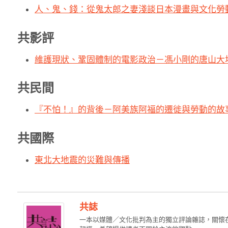
人、鬼、錢：從鬼太郎之妻淺談日本漫畫與文化勞
共影評
維護現狀、鞏固體制的電影政治－馮小剛的唐山大
共民間
『不怕！』的背後－阿美族阿福的遷徙與勞動的故
共國際
東北大地震的災難與傳播
共誌
一本以媒體／文化批判為主的獨立評論雜誌，關懷