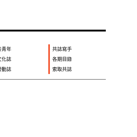
共青年
共誌寫手
文化誌
各期目錄
勞動誌
索取共誌