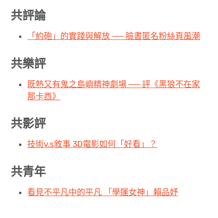
共評論
「約砲」的實踐與解放 ── 臉書匿名粉絲頁風潮
共樂評
既熱又有鬼之島嶼精神劇場 ── 評《黑狼不在家
那卡西》
共影評
技術v.s敘事 3D電影如何「好看」？
共青年
看見不平凡中的平凡 「學運女神」賴品妤