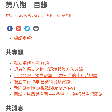
共專題
第八期｜目錄
共評論
共誌
2016-05-23
各期目錄
,
第八期
共想/共享
編輯室報告
共青年
文化誌
共專題
獨立媒體 生死關頭
勞動誌
記者的獨立之路 《環境報導》朱淑娟
共誌寫手
走出台灣，獨立報導 ──林冠吟的比利時經驗
獨立前行17年 苦勞網另類實踐
各期目錄
新聞游擊隊 透視韓國OhmyNews
圍城、堵局與突圍 ── 香港七一遊行與主場關站
索取共誌
共消息