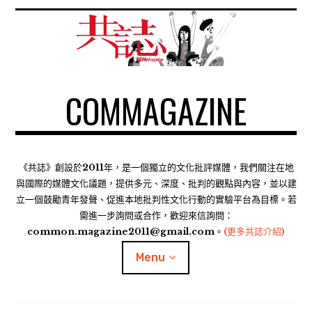
S
k
i
p
t
COMMAGAZINE
o
c
o
n
t
《共誌》創設於2011年，是一個獨立的文化批評媒體，我們關注在地
e
與國際的媒體文化議題，提供多元、深度、批判的觀點與內容，並以建
n
立一個鼓勵青年發聲、促進本地批判性文化行動的實驗平台為目標。若
需進一步詢問或合作，歡迎來信詢問：
t
common.magazine2011@gmail.com。
(更多共誌介紹)
Menu