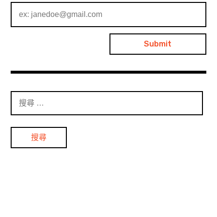
搜
尋
：