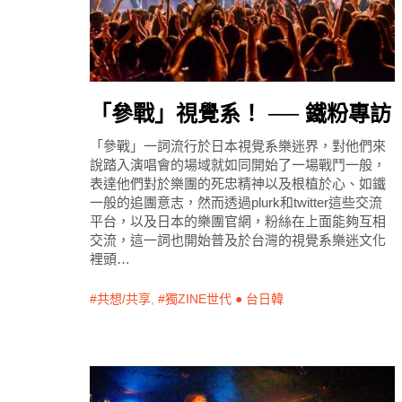
「參戰」視覺系！ ── 鐵粉專訪
「參戰」一詞流行於日本視覺系樂迷界，對他們來
說踏入演唱會的場域就如同開始了一場戰鬥一般，
表達他們對於樂團的死忠精神以及根植於心、如鐵
一般的追團意志，然而透過plurk和twitter這些交流
平台，以及日本的樂團官網，粉絲在上面能夠互相
交流，這一詞也開始普及於台灣的視覺系樂迷文化
裡頭…
共想/共享
,
獨ZINE世代 ● 台日韓