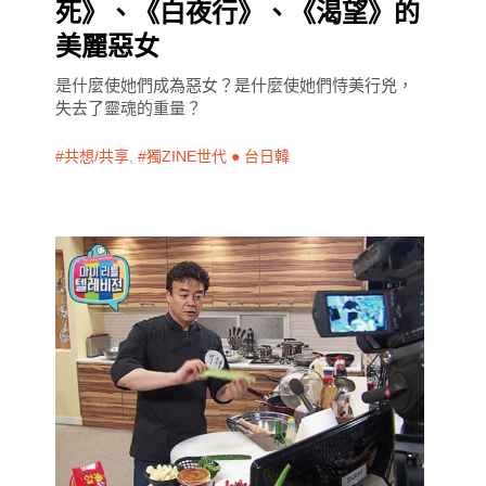
死》、《白夜行》、《渴望》的
美麗惡女
是什麼使她們成為惡女？是什麼使她們恃美行兇，
失去了靈魂的重量？
共想/共享
,
獨ZINE世代 ● 台日韓