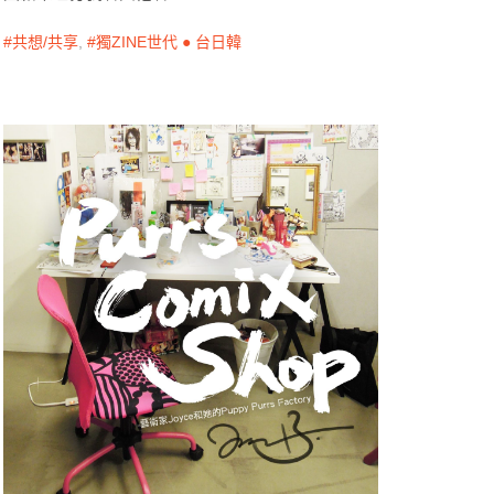
共想/共享
,
獨ZINE世代 ● 台日韓