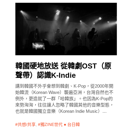
韓國硬地放送 從韓劇OST（原
聲帶）認識K-Indie
講到韓國不外乎會想到韓劇、K-Pop，從2000年開
始韓流（Korean Wave）襲遍亞洲，台灣自然也不
例外，更造就了一群「哈韓族」。也因為K-Pop的
來勢洶洶，往往讓人忽略了韓國其他的音樂型態，
也就是韓國獨立音樂（Korean Indie Music）…
共想/共享
,
獨ZINE世代 ● 台日韓