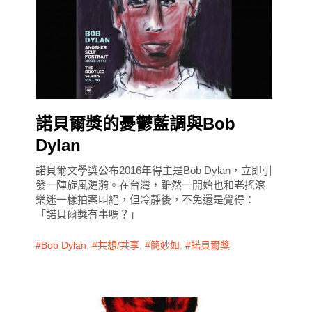
諾貝爾獎的憂鬱藍調與Bob
Dylan
諾貝爾文學獎公布2016年得主是Bob Dylan，立即引
發一陣旋風漣漪。在台灣，雖然一開始也和老搖滾
樂迷一樣拍案叫絕，但冷靜後，不免還是覺得：
「諾貝爾獎有事嗎？」
Bob Dylan
,
共想/共享
,
簡妙如
,
諾貝爾獎