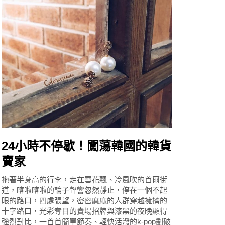
24小時不停歇！闖蕩韓國的韓貨
賣家
拖著半身高的行李，走在雪花飄、冷風吹的首爾街
道，喀啦喀啦的輪子聲響忽然靜止，停在一個不起
眼的路口，四處張望，密密麻麻的人群穿越擁擠的
十字路口，光彩奪目的賣場招牌與漆黑的夜晚顯得
強烈對比，一首首簡單節奏、輕快活潑的k-pop劃破