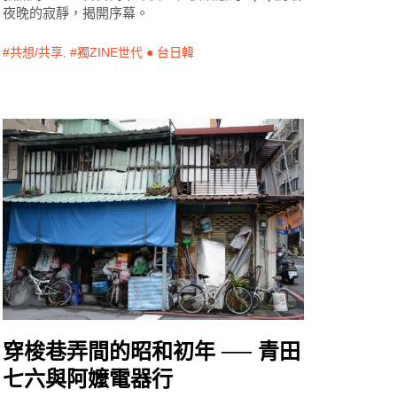
夜晚的寂靜，揭開序幕。
共想/共享
,
獨ZINE世代 ● 台日韓
穿梭巷弄間的昭和初年 ── 青田
七六與阿嬤電器行