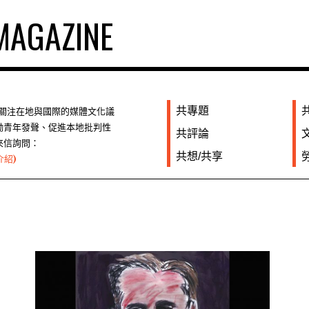
AGAZINE
共專題
們關注在地與國際的媒體文化議
勵青年發聲、促進本地批判性
共評論
來信詢問：
共想/共享
介紹)