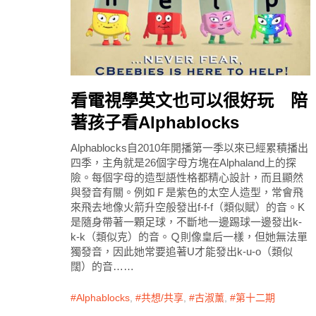
看電視學英文也可以很好玩 陪
著孩子看Alphablocks
Alphablocks自2010年開播第一季以來已經累積播出
四季，主角就是26個字母方塊在Alphaland上的探
險。每個字母的造型語性格都精心設計，而且顯然
與發音有關。例如Ｆ是紫色的太空人造型，常會飛
來飛去地像火箭升空般發出f-f-f（類似賦）的音。K
是隨身帶著一顆足球，不斷地一邊踢球一邊發出k-
k-k（類似克）的音。Ｑ則像皇后一樣，但她無法單
獨發音，因此她常要追著U才能發出k-u-o（類似
闊）的音……
Alphablocks
,
共想/共享
,
古淑薰
,
第十二期