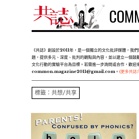
S
COMM
k
i
p
t
o
c
《共誌》創設於2011年，是一個獨立的文化批評媒體，我
題，提供多元、深度、批判的觀點與內容，並以建立一個鼓
o
文化行動的實驗平台為目標。若需進一步詢問或合作，歡迎
n
common.magazine2011@gmail.com。
(更多共誌
t
e
n
標籤：共想/共享
t