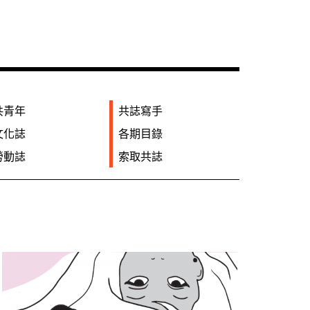
共青年
共誌寫手
文化誌
各期目錄
勞動誌
索取共誌