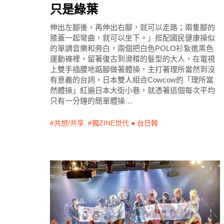
只是綠葉
伸出左腳後，再伸出右腳，就可以走路；兩隻腳的
膝蓋一起彎曲，就可以坐下。」搭配國民健康操似
的單調音樂和旁白，兩個把白色POLO衫紮進黑色
運動褲裡，留著復古到滑稽的髮型的大人，在電視
上雙手插腰地踮腳做著體操，主打著理所當然到沒
有意義的台詞，日本雙人組合Cowcow的「理所當
然體操」紅遍日本大街小巷，就憑著這個每次平均
只有一分鐘的簡單體操…
共想/共享
,
獨ZINE世代 ● 台日韓