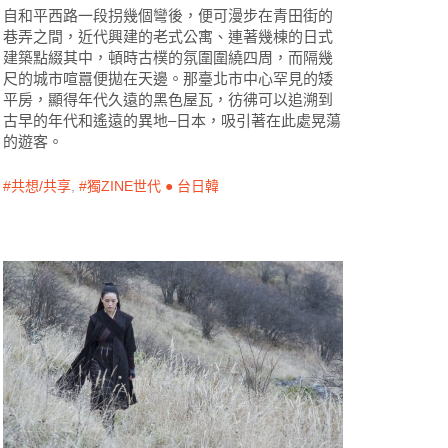
自和平西路一段拐幾個彎後，便可漫步在青田街的
巷弄之間，近代興建的老式公寓、連著幾棟的日式
建築點綴其中，頓時古樸的氛圍圍繞四周，而隔幾
尺的城市喧囂便拋在天邊。那臺北市中心罕見的矮
平房，顯得年代久遠的黑色屋瓦，彷彿可以追溯到
古早的年代和遙遠的異地–日本，吸引著在此處晃蕩
的遊客。
共想/共享
,
獨ZINE世代 ● 台日韓