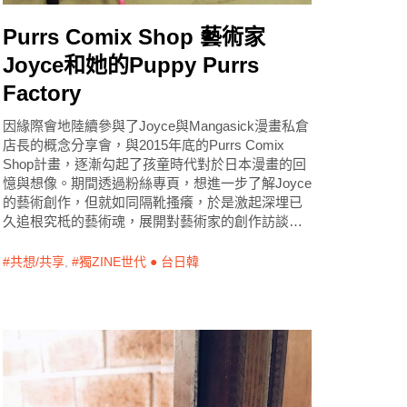
Purrs Comix Shop 藝術家
Joyce和她的Puppy Purrs
Factory
因緣際會地陸續參與了Joyce與Mangasick漫畫私倉
店長的概念分享會，與2015年底的Purrs Comix
Shop計畫，逐漸勾起了孩童時代對於日本漫畫的回
憶與想像。期間透過粉絲專頁，想進一步了解Joyce
的藝術創作，但就如同隔靴搔癢，於是激起深埋已
久追根究柢的藝術魂，展開對藝術家的創作訪談…
共想/共享
,
獨ZINE世代 ● 台日韓